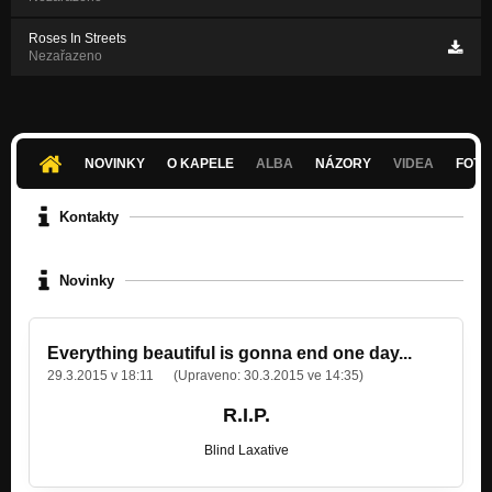
Roses In Streets
Nezařazeno
NOVINKY
O KAPELE
ALBA
NÁZORY
VIDEA
FOTK
Kontakty
Novinky
Everything beautiful is gonna end one day...
29.3.2015 v 18:11
(Upraveno:
30.3.2015 ve 14:35
)
R.I.P.
Blind Laxative