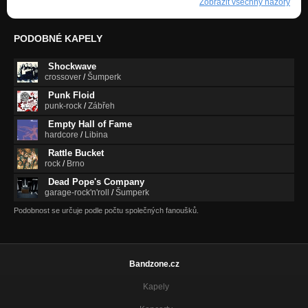
Zobrazit všechny názory
PODOBNÉ KAPELY
Shockwave
crossover
/
Šumperk
Punk Floid
punk-rock
/
Zábřeh
Empty Hall of Fame
hardcore
/
Libina
Rattle Bucket
rock
/
Brno
Dead Pope's Company
garage-rock'n'roll
/
Šumperk
Podobnost se určuje podle počtu společných fanoušků.
Bandzone.cz
Kapely