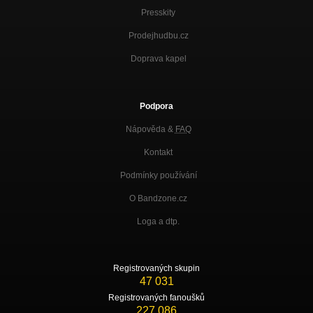
Presskity
Prodejhudbu.cz
Doprava kapel
Podpora
Nápověda &
FAQ
Kontakt
Podmínky používání
O Bandzone.cz
Loga a dtp.
Registrovaných skupin
47 031
Registrovaných fanoušků
227 086