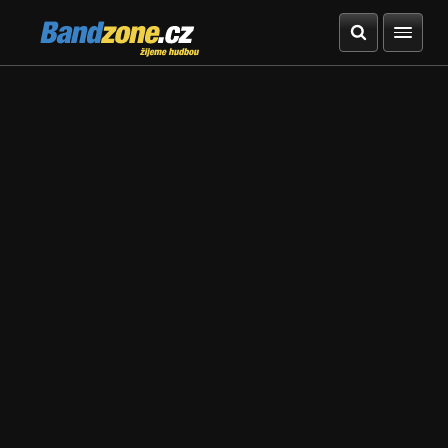
Bandzone.cz
žijeme hudbou