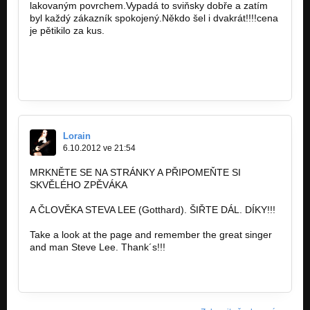
lakovaným povrchem.Vypadá to sviňsky dobře a zatím
byl každý zákazník spokojený.Někdo šel i dvakrát!!!!cena
je pětikilo za kus.
https://www.facebook.com…
design@kytarovesamolepky.eu
Lorain
6.10.2012 ve 21:54
MRKNĚTE SE NA STRÁNKY A PŘIPOMEŇTE SI
SKVĚLÉHO ZPĚVÁKA
A ČLOVĚKA STEVA LEE (Gotthard). ŠIŘTE DÁL. DÍKY!!!
Take a look at the page and remember the great singer
and man Steve Lee. Thank´s!!!
https://www.facebook.com…