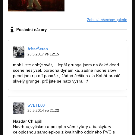
Zobrazit všechny galerie
Poslední názory
AštarŠeran
23.5.2017 ve 12:15
mohli jste dobýt svět,... lepší grunge jsem na čeké dead
scéně neslyšel, pořádná dynamika, žádne nudné slow
pearl jam rip off pasaže , žádná čeština ala Kabát prostě
skvělý grunge, prč jste se nato vysrali :/
SVĚTL00
25.9.2014 ve 21:23
Nazdar Chlapi!!
Navrhnu,vytisknu a polepím vám kytary a baskytary
celoplošnou samolepkou z kvalitního odolného PVC s