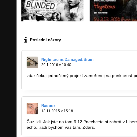
Poslední názory
Nigtmare.in.Damaged.Brain
29.1.2016 v 10:40
zdar čekuj jednočlený projekt zameřenej na punk,crust-p
http://bandzone.cz/_80289
Radooz
13.11.2015 v 15:18
Čuz lidi. Jak jste na tom 6.12.?nechcete si zahrát v Liberc
echo...rádi bychom vás tam. Zdars.