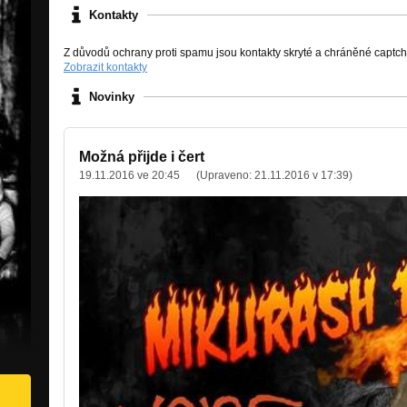
Kontakty
Z důvodů ochrany proti spamu jsou kontakty skryté a chráněné captc
Zobrazit kontakty
Novinky
Možná přijde i čert
19.11.2016 ve 20:45
(Upraveno:
21.11.2016 v 17:39
)