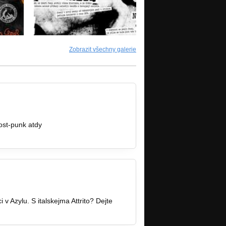
Zobrazit všechny galerie
ost-punk atdy
i v Azylu. S italskejma Attrito? Dejte