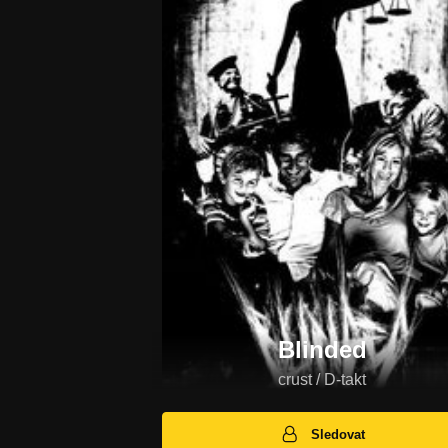
Blinded
crust / D-takt
Sledovat