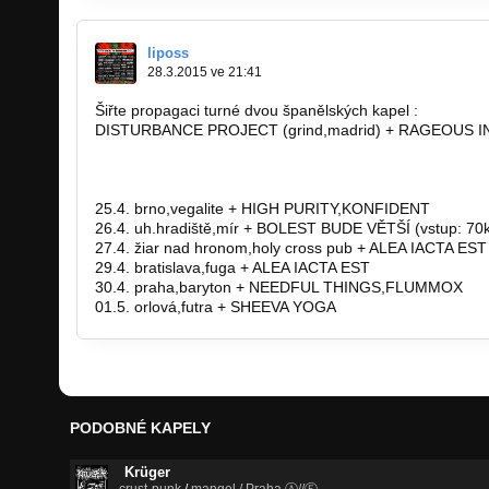
liposs
28.3.2015 ve 21:41
Šiřte propagaci turné dvou španělských kapel :
DISTURBANCE PROJECT (grind,madrid) + RAGEOUS INT
https://disturbanceproject.bandcamp.com
https://rageousintent.bandcamp.com
25.4. brno,vegalite + HIGH PURITY,KONFIDENT
26.4. uh.hradiště,mír + BOLEST BUDE VĚTŠÍ (vstup: 70
27.4. žiar nad hronom,holy cross pub + ALEA IACTA EST
29.4. bratislava,fuga + ALEA IACTA EST
30.4. praha,baryton + NEEDFUL THINGS,FLUMMOX
01.5. orlová,futra + SHEEVA YOGA
PODOBNÉ KAPELY
Krüger