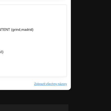
ENT (grind,madrid)
kč)
Zobrazit všechny názory