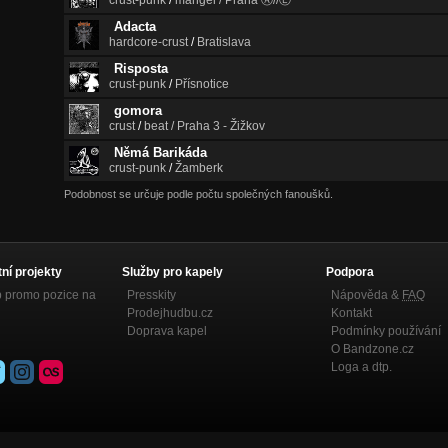
crust-punk
/
mangel / Praha Ⓐ//Ⓔ
Adacta
hardcore-crust
/
Bratislava
Risposta
crust-punk
/
Přísnotice
gomora
crust
/
beat / Praha 3 - Žižkov
Němá Barikáda
crust-punk
/
Žamberk
Podobnost se určuje podle počtu společných fanoušků.
tní projekty
Služby pro kapely
Podpora
p promo pozice na
Presskity
Nápověda &
FAQ
Prodejhudbu.cz
Kontakt
Doprava kapel
Podmínky používání
O Bandzone.cz
Loga a dtp.