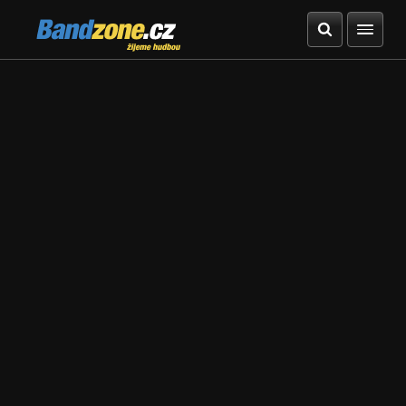
Bandzone.cz
žijeme hudbou