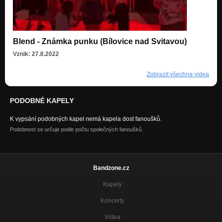
Blend - Známka punku (Bílovice nad Svitavou)
Vznik: 27.8.2022
Zobrazit všechna videa
PODOBNÉ KAPELY
K vypsání podobných kapel nemá kapela dost fanoušků.
Podobnost se určuje podle počtu společných fanoušků.
Bandzone.cz
Kapely
Koncerty
Videa