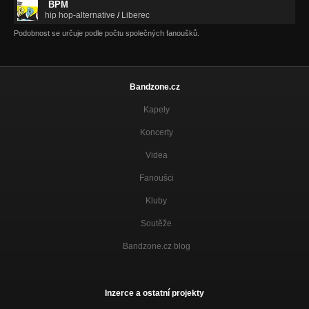
BPM
hip hop-alternative
/
Liberec
Podobnost se určuje podle počtu společných fanoušků.
Bandzone.cz
Kapely
Koncerty
Videa
Fanoušci
Kluby
Soutěže
Bandzone.cz blog
Inzerce a ostatní projekty