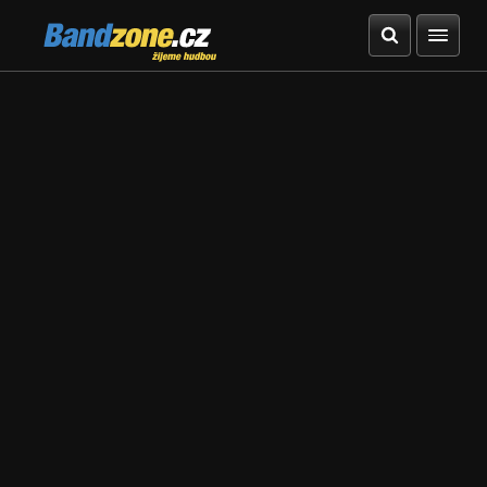
Bandzone.cz
žijeme hudbou