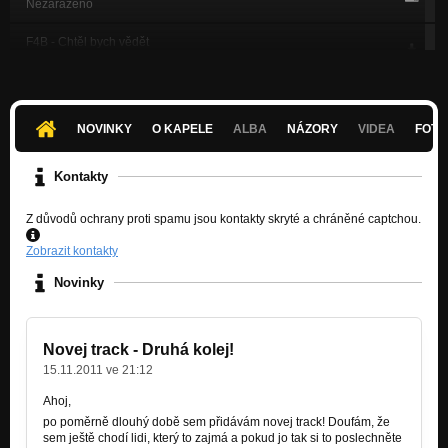
Nezařazeno
F4B - Chtěl bych vědět
Nezařazeno
F4B - Ty a osud
Nezařazeno
NOVINKY
O KAPELE
ALBA
NÁZORY
VIDEA
FOTK
F4B - BLC EgrO - Život neni skvělej
Nezařazeno
Kontakty
BLC EgrO vs K.Atom - v kruhu
Z důvodů ochrany proti spamu jsou kontakty skryté a chráněné captchou.
Nezařazeno
Zobrazit kontakty
Novinky
Novej track - Druhá kolej!
15.11.2011 ve 21:12
Ahoj,
po poměrně dlouhý době sem přidávám novej track! Doufám, že
sem ještě chodí lidi, který to zajmá a pokud jo tak si to poslechněte