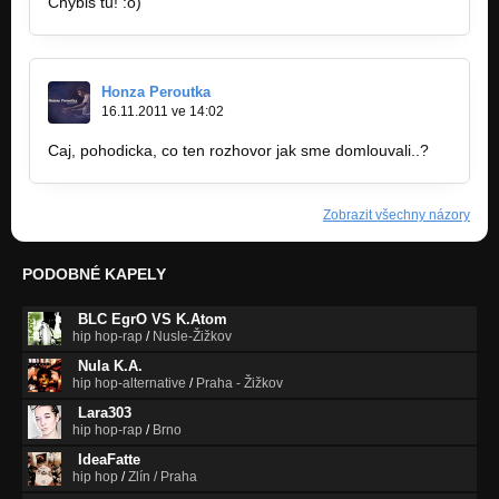
Chybis tu! :o)
Honza Peroutka
16.11.2011 ve 14:02
Caj, pohodicka, co ten rozhovor jak sme domlouvali..?
Zobrazit všechny názory
PODOBNÉ KAPELY
BLC EgrO VS K.Atom
hip hop-rap
/
Nusle-Žižkov
Nula K.A.
hip hop-alternative
/
Praha - Žižkov
Lara303
hip hop-rap
/
Brno
IdeaFatte
hip hop
/
Zlín / Praha