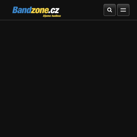
Bandzone.cz
žijeme hudbou