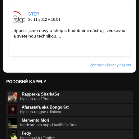
STEP
26.11.2012 v 16:01
Spustili jsme nový e-shop s hudebními nástroji, zvukovou
a světelnou technikou....
www.zvuk-svetla.cz/shop
www.facebook.com/hudebninystep
Zobrazit všechny názory
PODOBNÉ KAPELY
Rapperka SharkaSs
hip hop-rap
/
Praha
Afarastafa aka BongoKat
hip hop-reggae
/
Jihlava
Memento Mori
hardcore-hip hop
/
Havlíčkův Brod
Fedy
hip hop-r&b
/
Teplice