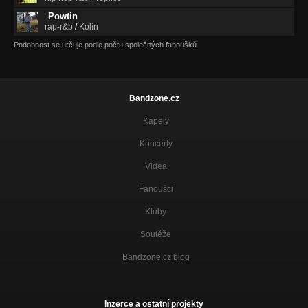
Powtin
rap-r&b
/
Kolín
Podobnost se určuje podle počtu společných fanoušků.
Bandzone.cz
Kapely
Koncerty
Videa
Fanoušci
Kluby
Soutěže
Bandzone.cz blog
Inzerce a ostatní projekty