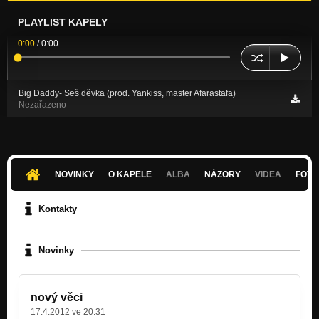
PLAYLIST KAPELY
0:00
/
0:00
Big Daddy- Seš děvka (prod. Yankiss, master Afarastafa)
Nezařazeno
NOVINKY
O KAPELE
ALBA
NÁZORY
VIDEA
FOTK
Kontakty
Novinky
nový věci
17.4.2012 ve 20:31