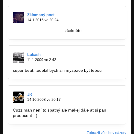
Zklamaný poet
14.1.2016 ve 20:24
http://bandzone.cz/_90158
zčekněte
Lukash
11.1.2009 ve 2:42
super beat...udelal bych si i myspace byt tebou
3R
14.10.2008 ve 20:17
Cuzz man není to špatný ale makej dále at si pan
producent :-)
Zobrazit všechny názory