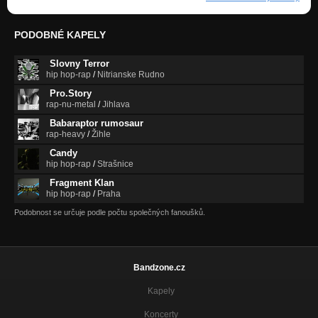
PODOBNÉ KAPELY
Slovny Terror
hip hop-rap
/
Nitrianske Rudno
Pro.Story
rap-nu-metal
/
Jihlava
Babaraptor rumosaur
rap-heavy
/
Žihle
Candy
hip hop-rap
/
Strašnice
Fragment Klan
hip hop-rap
/
Praha
Podobnost se určuje podle počtu společných fanoušků.
Bandzone.cz
Kapely
Koncerty