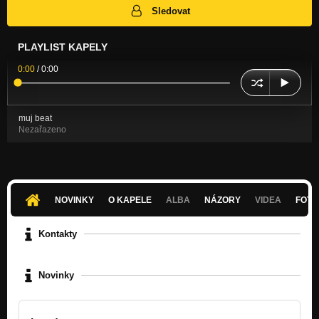
Sledovat
PLAYLIST KAPELY
0:00
/
0:00
muj beat
Nezařazeno
NOVINKY
O KAPELE
ALBA
NÁZORY
VIDEA
FOTK
Kontakty
Novinky