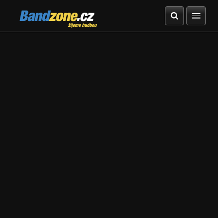
Bandzone.cz
žijeme hudbou