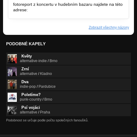
fotoreport z koncertu v hudebním bazaru najdete na této
adrese:
http://ov-kluby.net/report.php?rid=3863
Zobrazit všechny názory
PODOBNÉ KAPELY
Květy
alternative-indie
/
Brno
Zrní
alternative
/
Kladno
Dva
indie-pop
/
Pardubice
Poletíme?
punk-country
/
Brno
Psí vojáci
alternative
/
Praha
Podobnost se určuje podle počtu společných fanoušků.