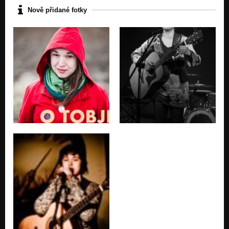
Nezařazeno
Nově přidané fotky
Laka zielona a na lace dom LIVE
Nezařazeno
Pozytywna
Nezařazeno
Kroky mého tance
Nezařazeno
Troche inne
Nezařazeno