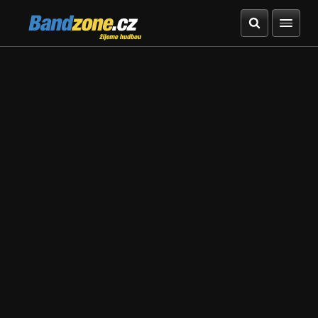
Bandzone.cz
žijeme hudbou