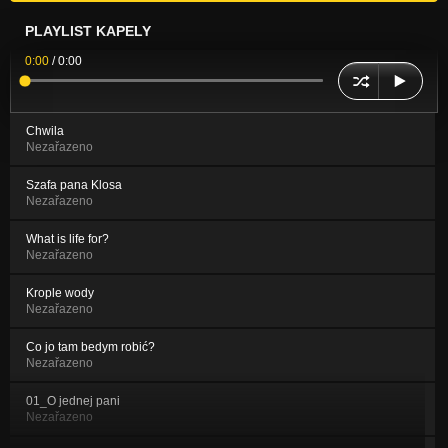
PLAYLIST KAPELY
0:00
/
0:00
Chwila
Nezařazeno
Szafa pana Klosa
Nezařazeno
What is life for?
Nezařazeno
Krople wody
Nezařazeno
Co jo tam bedym robić?
Nezařazeno
01_O jednej pani
Nezařazeno