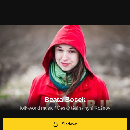
Beata Bocek
folk-world music / Český těšín / nyní Rožnov
Sledovat