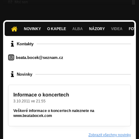
02_Moj sen
Nezařazeno
06_Taeba
Nezařazeno
NOVINKY
O KAPELE
ALBA
NÁZORY
VIDEA
FOTK
03_Ja tutaj mieszkam
Nezařazeno
Kontakty
09_Koruna ve snehu
beata.bocek@seznam.cz
Nezařazeno
12_Mala
Novinky
Nezařazeno
Czary moje
Nezařazeno
Informace o koncertech
3.10.2011 ve 21:55
Niebo branie
Nezařazeno
Veškeré informace o koncertech naleznete na
www.beatabocek.com
Žyto
Nezařazeno
Zobrazit všechny novinky
W ćme ubrani