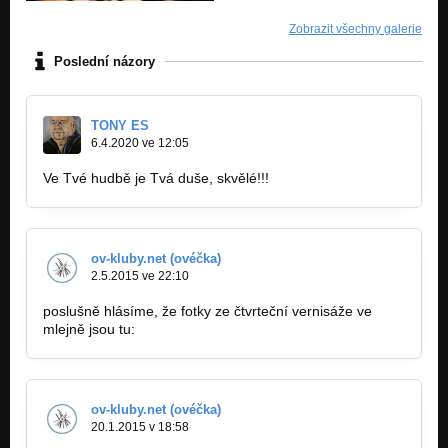
Zobrazit všechny galerie
Poslední názory
TONY ES
6.4.2020 ve 12:05
Ve Tvé hudbě je Tvá duše, skvělé!!!
ov-kluby.net (ovéčka)
2.5.2015 ve 22:10
poslušně hlásíme, že fotky ze čtvrteční vernisáže ve
mlejně jsou tu:
http://ov-kluby.net/report.php?rid=3931
ov-kluby.net (ovéčka)
20.1.2015 v 18:58