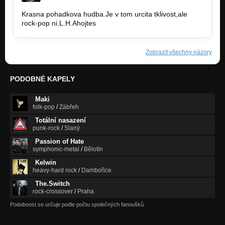
Krasna pohadkova hudba.Je v tom urcita tklivost,ale
rock-pop ni.L.H.Ahojtes
Zobrazit všechny názory
PODOBNÉ KAPELY
Maki
folk-pop
/
Zábřeh
Totální nasazení
punk-rock
/
Slaný
Passion of Hate
symphonic-metal
/
Bělotín
Kelwin
heavy-hard rock
/
Dambořice
The.Switch
rock-crossover
/
Praha
Podobnost se určuje podle počtu společných fanoušků.