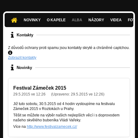
NOVINKY
O KAPELE
ALBA
NÁZORY
VIDEA
FOTK
Kontakty
Z důvodů ochrany proti spamu jsou kontakty skryté a chráněné captchou.
Zobrazit kontakty
Novinky
Festival Zámeček 2015
29.5.2015 ve 12:26
(Upraveno:
29.5.2015 ve 12:26
)
Již tuto sobotu, 30.5.2015 od 4 hodin vystoupíme na festivalu
Zámeček 2015 v Roztokách u Prahy.
Těšit se můžete na výběr našich nejlepších věcí i s doprovodem
našeho skvělého bubeníka Vládi Vařeky.
Více na
http://www.festivalzamecek.cz/