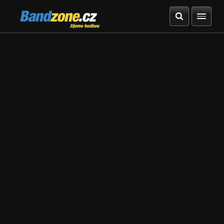
Bandzone.cz
žijeme hudbou