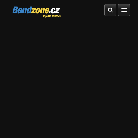
Bandzone.cz
žijeme hudbou