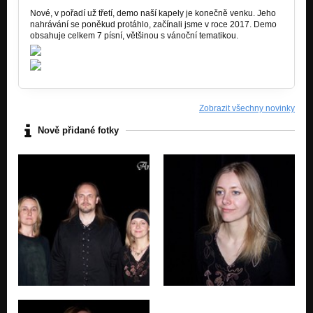
Nové, v pořadí už třetí, demo naší kapely je konečně venku. Jeho
Voda (demo 2011)
nahrávání se poněkud protáhlo, začínali jsme v roce 2017. Demo
Nezařazeno
obsahuje celkem 7 písní, většinou s vánoční tematikou.
Pán Bůh je síla má (demo 2011)
Nezařazeno
Hrad (demo 2011)
Nezařazeno
Zobrazit všechny novinky
Nově přidané fotky
Šedodenní (demo 2011)
Nezařazeno