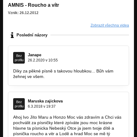
AMNIS - Roucho a vítr
Vznik: 26.12.2012
Zobrazit všechna videa
Poslední názory
Janape
Bez
profilu
26.2.2020 v 10:55
Díky za pěkné písně s takovou hloubkou... Bůh vám
žehnej ve všem.
Maruska zajickova
Bez
profilu
6.3.2018 v 19:37
Ahoj Ivo Jíto Maru a Honzo Moc vás zdravím a Chci vás
pochválit za písničky které zpíváte jsou moc krásne
hlavne ta písnicka Nebeský Otce ja jsem tvoje dítě a
písnička roucho a vitr a Lodě a hrad Moc se mě tý