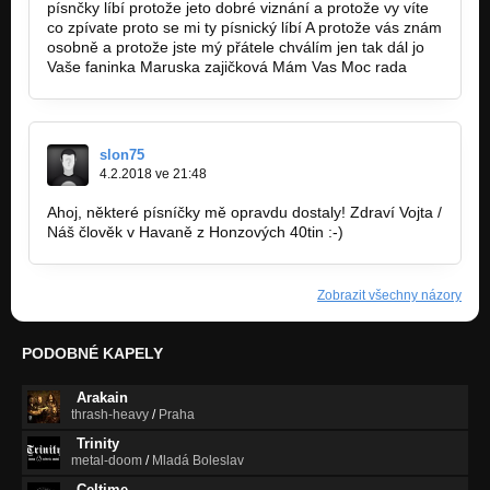
písnčky líbí protože jeto dobré viznání a protože vy víte
co zpívate proto se mi ty písnický líbí A protože vás znám
osobně a protože jste mý přátele chválím jen tak dál jo
Vaše faninka Maruska zajičková Mám Vas Moc rada
slon75
4.2.2018 ve 21:48
Ahoj, některé písníčky mě opravdu dostaly! Zdraví Vojta /
Náš člověk v Havaně z Honzových 40tin :-)
Zobrazit všechny názory
PODOBNÉ KAPELY
Arakain
thrash-heavy
/
Praha
Trinity
metal-doom
/
Mladá Boleslav
Celtime