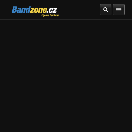
Bandzone.cz
žijeme hudbou