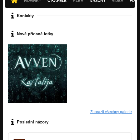
NOVINKY
O KAPELE
ALBA
NÁZORY
VIDEA
FOTK
Kontakty
Nově přidané fotky
Zobrazit všechny galerie
Poslední názory