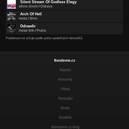
Silent Stream Of Godless Elegy
ethno-doom
/
Ostrava
Arch Of Hell
metal
/
Brno
Odraedir
metal-folk
/
Praha
Podobnost se určuje podle počtu společných fanoušků.
Bandzone.cz
Kapely
Koncerty
Videa
Fanoušci
Kluby
Soutěže
Bandzone.cz blog