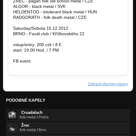
ŽREC - pagan folk old school metal / CZE
ALGOR - black metal / SVK
HELDENTOD - intolerant black metal / HUN
RADGORATH - folk death metal / CZE
Saturday/Sobota 15.12.2012
BRNO - Favál club / Křížkovského 22
vstup/entry: 200 czk / 8 €
start: 19.00 Hod. / 7 PM
FB event:
http://www.facebook.com/events/28430542…
Zobrazit všechny názory
PODOBNÉ KAPELY
Cruadalach
folk-metal
/
Praha
Žrec
folk-metal
/
Brno