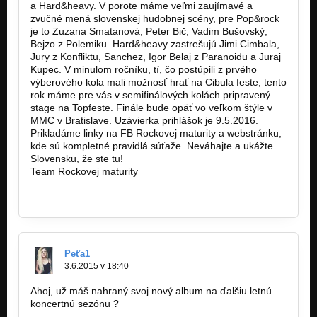
a Hard&heavy. V porote máme veľmi zaujímavé a
zvučné mená slovenskej hudobnej scény, pre Pop&rock
je to Zuzana Smatanová, Peter Bič, Vadim Bušovský,
Bejzo z Polemiku. Hard&heavy zastrešujú Jimi Cimbala,
Jury z Konfliktu, Sanchez, Igor Belaj z Paranoidu a Juraj
Kupec. V minulom ročníku, tí, čo postúpili z prvého
výberového kola mali možnosť hrať na Cibula feste, tento
rok máme pre vás v semifinálových kolách pripravený
stage na Topfeste. Finále bude opäť vo veľkom štýle v
MMC v Bratislave. Uzávierka prihlášok je 9.5.2016.
Prikladáme linky na FB Rockovej maturity a webstránku,
kde sú kompletné pravidlá súťaže. Neváhajte a ukážte
Slovensku, že ste tu!
Team Rockovej maturity
http://www.rockovamaturita.sk/
https://www.facebook.com
…
Peťa1
3.6.2015 v 18:40
Ahoj, už máš nahraný svoj nový album na ďalšiu letnú
koncertnú sezónu ?