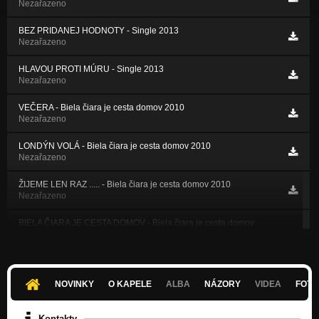
Nezařazeno
BEZ PRIDANEJ HODNOTY - Single 2013
Nezařazeno
HLAVOU PROTI MÚRU - Single 2013
Nezařazeno
VEČERA - Biela čiara je cesta domov 2010
Nezařazeno
LONDÝN VOLÁ - Biela čiara je cesta domov 2010
Nezařazeno
ŽIJEME LEN RAZ ..... - Biela čiara je cesta domov 2010
Nezařazeno
BIELA ČIARA JE CESTA DOMOV - Biela čiara je cesta domov
2010
Nezařazeno
HÚPAČKA - Biela čiara je cesta domov 2010
Nezařazeno
NOVINKY
O KAPELE
ALBA
NÁZORY
VIDEA
FOTK
BUDÚCNOSŤ - Biela čiara je cesta domov 2010
Kontakty