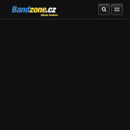
Bandzone.cz
žijeme hudbou