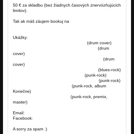
50 € za skladbu (bez žiadnych časových znervózňujúcich
limitov).
Tak ak máš záujem bookuj na
famousfactory.manager@gmail.com
Ukážky:
https://www.youtube.com/watch?v=L…
(drum cover)
https://www.youtube.com/watch?v=7qmu2…
(drum
cover)
https://www.youtube.com/watch?v=ZAXvGbV…
(drum
cover)
https://www.youtube.com/watch?v=fYcwoy…
(blues-rock)
https://www.youtube.com/watch?v=…
(punk-rock)
https://www.youtube.com/watch?v=sPErpV…
(punk-rock)
http://bandzone.cz/preniczanic
(punk-rock, album
Konečne)
http://bandzone.cz/lostsoulsnr
(punk-rock, premix,
master)
Email:
famousfactory.manager@gmail.com
Facebook:
https://goo.gl/unFOfx
A sorry za spam :)