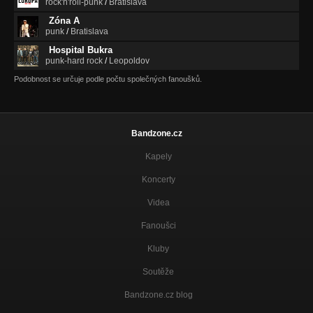
rock'n'roll-punk
/
Bratislava
Zóna A
punk
/
Bratislava
Hospital Bukra
punk-hard rock
/
Leopoldov
Podobnost se určuje podle počtu společných fanoušků.
Bandzone.cz
Kapely
Koncerty
Videa
Fanoušci
Kluby
Soutěže
Bandzone.cz blog