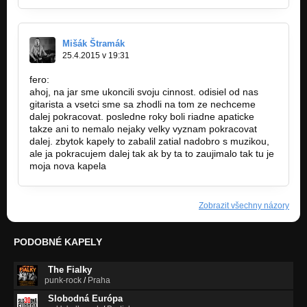
Mišák Štramák
25.4.2015 v 19:31
fero:
ahoj, na jar sme ukoncili svoju cinnost. odisiel od nas
gitarista a vsetci sme sa zhodli na tom ze nechceme
dalej pokracovat. posledne roky boli riadne apaticke
takze ani to nemalo nejaky velky vyznam pokracovat
dalej. zbytok kapely to zabalil zatial nadobro s muzikou,
ale ja pokracujem dalej tak ak by ta to zaujimalo tak tu je
moja nova kapela
www.bandzone.cz/box
Zobrazit všechny názory
PODOBNÉ KAPELY
The Fialky
punk-rock
/
Praha
Slobodná Európa