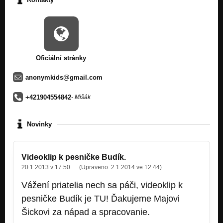
Nezařazeno
MALÝ VTÁK - Biela čiara je cesta domov 2010
Nezařazeno
WORK - Biela čiara je cesta domov 2010
Nezařazeno
Oficiální stránky
anonymkids@gmail.com
+421904554842
- Mišák
Novinky
Videoklip k pesničke Budík.
20.1.2013 v 17:50
(Upraveno:
2.1.2014 ve 12:44
)
Vážení priatelia nech sa páči, videoklip k
pesničke Budík je TU! Ďakujeme Majovi
Šickovi za nápad a spracovanie.