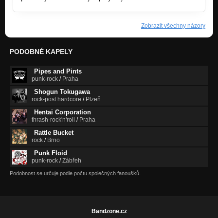
Zobrazit všechny názory
PODOBNÉ KAPELY
Pipes and Pints
punk-rock
/
Praha
Shogun Tokugawa
rock-post hardcore
/
Plzeň
Hentai Corporation
thrash-rock'n'roll
/
Praha
Rattle Bucket
rock
/
Brno
Punk Floid
punk-rock
/
Zábřeh
Podobnost se určuje podle počtu společných fanoušků.
Bandzone.cz