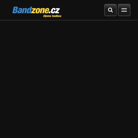
Bandzone.cz
žijeme hudbou