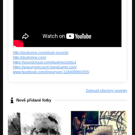
http://slushzine.com/slush-records
http://slushzine.com/
https://soundcloud.com/slushrecordscz
https://aneurysmczech.bandcamp.com/
www.facebook.com/Aneurysm-118408994355/
Zobrazit všechny novinky
Nově přidané fotky