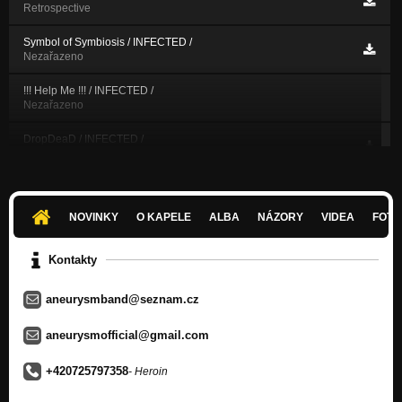
Retrospective
Symbol of Symbiosis / INFECTED /
Nezařazeno
!!! Help Me !!! / INFECTED /
Nezařazeno
DropDeaD / INFECTED /
Nezařazeno
Only Stupid People Doing These Things / INFECTED /
Nezařazeno
NOVINKY
O KAPELE
ALBA
NÁZORY
VIDEA
FOTK
Focus Master / INFECTED /
Nezařazeno
Kontakty
Write You... / INFECTED /
aneurysmband@seznam.cz
Nezařazeno
For my Girl / INFECTED /
aneurysmofficial@gmail.com
Nezařazeno
+420725797358
- Heroin
1. Dependence (Demo - Felicity)
Nezařazeno