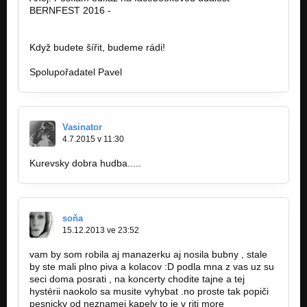
BERNFEST 2016 -
https://www.facebook.com/events/8774458…
Když budete šířit, budeme rádi!
Spolupořadatel Pavel
Vasinator
4.7.2015 v 11:30
Kurevsky dobra hudba.....
soňa
15.12.2013 ve 23:52
vam by som robila aj manazerku aj nosila bubny , stale
by ste mali plno piva a kolacov :D podla mna z vas uz su
seci doma posrati , na koncerty chodite tajne a tej
hystérii naokolo sa musite vyhybat .no proste tak popiči
pesnicky od neznamej kapely to je v riti more