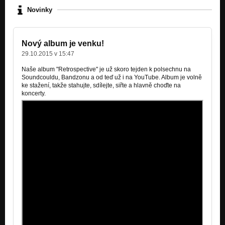
Novinky
2. Insight (Demo - Felicity)
Nezařazeno
Nový album je venku!
3. My lovely friend (Demo - Felicity)
Nezařazeno
29.10.2015 v 15:47
Naše album "Retrospective" je už skoro tejden k polsechnu na
4. Psycho (Demo - Felicity)
Soundcouldu, Bandzonu a od teď už i na YouTube. Album je volně
Nezařazeno
ke stažení, takže stahujte, sdílejte, siřte a hlavně choďte na
koncerty.
5. The Kids (Demo - Felicity)
Nezařazeno