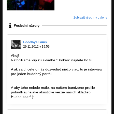
Zobrazit všechny galerie
Poslední názory
Goodbye Guns
29.11.2012 v 19:59
Ahoj!
Natočili sme klip ku skladbe "Broken" nájdete ho tu:
http://www.youtube.com/watch?v=BXiCojdi…
A ak sa chcete o nás dozvedieť niečo viac, tu je interview
pre jeden hudobný portál:
http://www.livemusic.sk/clanok/oravski…
A aby toho nebolo málo, na našom bandzone profile
pribudli aj nejaké akustické verzie našich skladieb.
Hudbe zdar! (: