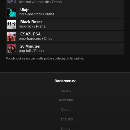
alternative-acoustic
/
Praha
Ufajr
indie-post rock
/
Praha
Black Roses
rock-rock
/
Praha
ESAZLESA
emo-hardcore
/
Cheb
20 Minutes
pop-folk
/
Praha
Podobnost se určuje podle počtu společných fanoušků.
Bandzone.cz
Kapely
Koncerty
Videa
Fanoušci
Kluby