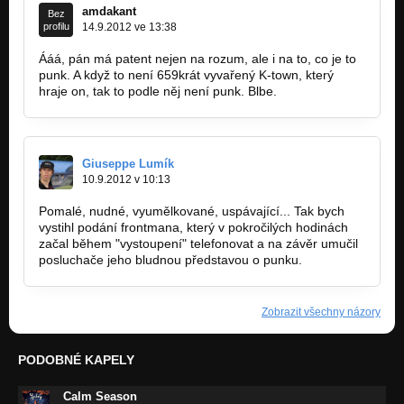
amdakant
Bez
profilu
14.9.2012 ve 13:38
Ááá, pán má patent nejen na rozum, ale i na to, co je to
punk. A když to není 659krát vyvařený K-town, který
hraje on, tak to podle něj není punk. Blbe.
Giuseppe Lumík
10.9.2012 v 10:13
Pomalé, nudné, vyumělkované, uspávající... Tak bych
vystihl podání frontmana, který v pokročilých hodinách
začal během "vystoupení" telefonovat a na závěr umučil
posluchače jeho bludnou představou o punku.
Zobrazit všechny názory
PODOBNÉ KAPELY
Calm Season