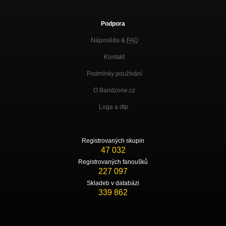
Podpora
Nápověda &
FAQ
Kontakt
Podmínky používání
O Bandzone.cz
Loga a dtp.
Registrovaných skupin
47 032
Registrovaných fanoušků
227 097
Skladeb v databázi
339 862