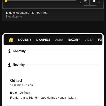
Middle Mountains Afternoon Tea
Nezařazeno
NOVINKY
O KAPELE
ALBA
NÁZORY
VIDEA
FOTK
Kontakty
Novinky
Od teď
17.8.2013 v 17:52
hrajem ve třech
Franta - basa, Zdeněk - sax, klarinet, Honza - kytara