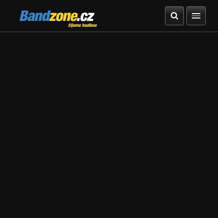
Bandzone.cz
žijeme hudbou