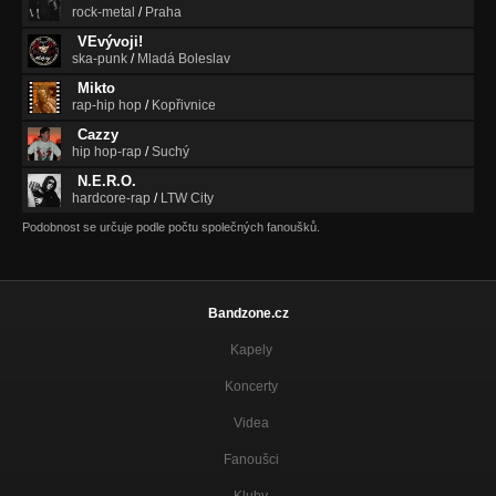
rock-metal
/
Praha
VEvývoji!
ska-punk
/
Mladá Boleslav
Mikto
rap-hip hop
/
Kopřivnice
Cazzy
hip hop-rap
/
Suchý
N.E.R.O.
hardcore-rap
/
LTW City
Podobnost se určuje podle počtu společných fanoušků.
Bandzone.cz
Kapely
Koncerty
Videa
Fanoušci