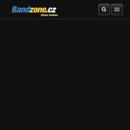
Bandzone.cz
žijeme hudbou