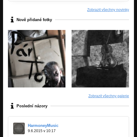
Nezařazeno
Zobrazit všechny novinky
15. Asi-je to-tak
Nově přidané fotky
Nezařazeno
16. To na beton
Nezařazeno
17. Takhle v parku
Nezařazeno
18. Utni to
Nezařazeno
19. Vlastní čas
Nezařazeno
Zobrazit všechny galerie
20. Bo(h)nus
Nezařazeno
Poslední názory
HarmoneyMusic
9.6.2015 v 10:17