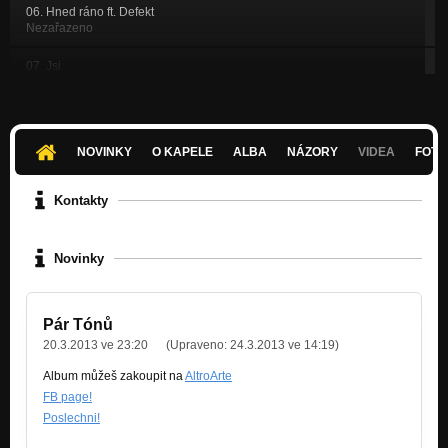
06. Hned ráno ft. Defekt
Nezařazeno
07. Jsi
Nezařazeno
08. eMHáDé ft. Defekt
Nezařazeno
NOVINKY
O KAPELE
ALBA
NÁZORY
VIDEA
FOTK
09. Defektova píle
Nezařazeno
Kontakty
10. Jeho blahorodí
Nezařazeno
Novinky
12. Pomlka
Nezařazeno
Pár Tónů
11. Máš se a Nemáš
20.3.2013 ve 23:20
(Upraveno:
24.3.2013 ve 14:19
)
Nezařazeno
Album můžeš zakoupit na
AltroArte
13. Skytka
FB page!
Nezařazeno
Poslechni!
14. Playground ft. Defekt