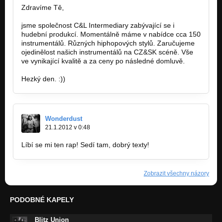
Zdravíme Tě,
jsme společnost C&L Intermediary zabývající se i
hudební produkcí. Momentálně máme v nabídce cca 150
instrumentálů. Různých hiphopových stylů. Zaručujeme
ojedinělost našich instrumentálů na CZ&SK scéně. Vše
ve vynikající kvalitě a za ceny po následné domluvě.
Hezký den. :))
Wonderdust
21.1.2012 v 0:48
Líbí se mi ten rap! Sedí tam, dobrý texty!
Zobrazit všechny názory
PODOBNÉ KAPELY
Blitz Union