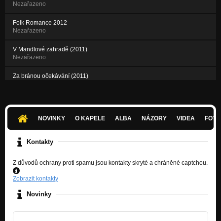
Nezařazeno
Folk Romance 2012
Nezařazeno
V Mandlové zahradě (2011)
Nezařazeno
Za bránou očekávání (2011)
Nezařazeno
Sambinha ( 2011)
Nezařazeno
NOVINKY
O KAPELE
ALBA
NÁZORY
VIDEA
FOTK
Kontakty
Z důvodů ochrany proti spamu jsou kontakty skryté a chráněné captchou.
Zobrazit kontakty
Novinky