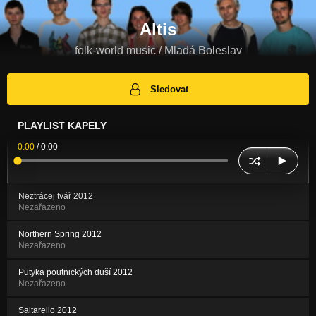
Altis
folk-world music / Mladá Boleslav
Sledovat
PLAYLIST KAPELY
0:00
/
0:00
Neztrácej tvář 2012
Nezařazeno
Northern Spring 2012
Nezařazeno
Putyka poutnických duší 2012
Nezařazeno
Saltarello 2012