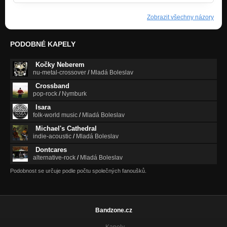
Zobrazit všechny názory
PODOBNÉ KAPELY
Kočky Neberem
nu-metal-crossover
/
Mladá Boleslav
Crossband
pop-rock
/
Nymburk
Isara
folk-world music
/
Mladá Boleslav
Michael's Cathedral
indie-acoustic
/
Mladá Boleslav
Dontcares
alternative-rock
/
Mladá Boleslav
Podobnost se určuje podle počtu společných fanoušků.
Bandzone.cz
Kapely