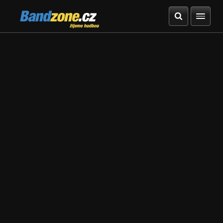
Bandzone.cz
žijeme hudbou