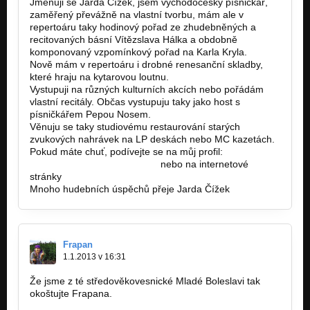
Jmenuji se Jarda Čížek, jsem východočeský písničkář,
zaměřený převážně na vlastní tvorbu, mám ale v
repertoáru taky hodinový pořad ze zhudebněných a
recitovaných básní Vítězslava Hálka a obdobně
komponovaný vzpomínkový pořad na Karla Kryla.
Nově mám v repertoáru i drobné renesanční skladby,
které hraju na kytarovou loutnu.
Vystupuji na různých kulturních akcích nebo pořádám
vlastní recitály. Občas vystupuju taky jako host s
písničkářem Pepou Nosem.
Věnuju se taky studiovému restaurování starých
zvukových nahrávek na LP deskách nebo MC kazetách.
Pokud máte chuť, podívejte se na můj profil:
http://bandzone.cz/jardacizek
nebo na internetové
stránky
www.jardacizek.weebly.com.
Mnoho hudebních úspěchů přeje Jarda Čížek
Frapan
1.1.2013 v 16:31
Že jsme z té středověkovesnické Mladé Boleslavi tak
okoštujte Frapana.