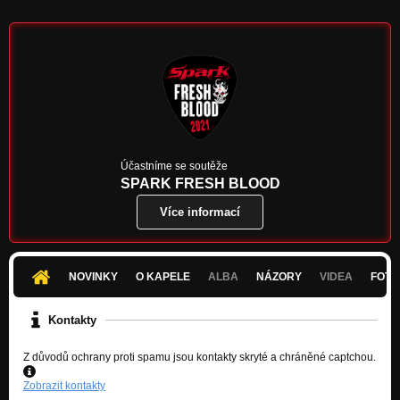
Účastníme se soutěže
SPARK FRESH BLOOD
Více informací
NOVINKY
O KAPELE
ALBA
NÁZORY
VIDEA
FOTK
Kontakty
Z důvodů ochrany proti spamu jsou kontakty skryté a chráněné captchou.
Zobrazit kontakty