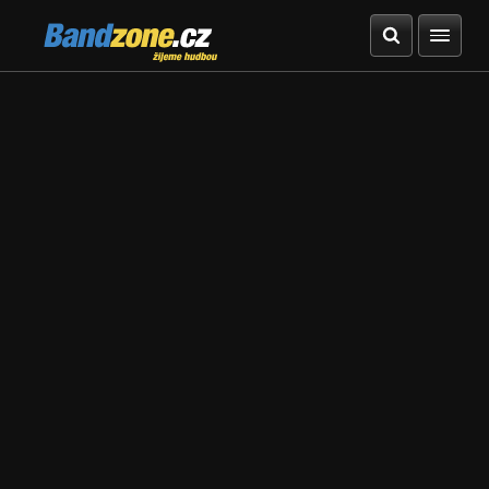
Bandzone.cz
žijeme hudbou