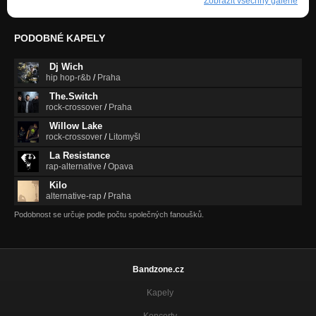
Zobrazit všechny galerie
PODOBNÉ KAPELY
Dj Wich
hip hop-r&b
/
Praha
The.Switch
rock-crossover
/
Praha
Willow Lake
rock-crossover
/
Litomyšl
La Resistance
rap-alternative
/
Opava
Kilo
alternative-rap
/
Praha
Podobnost se určuje podle počtu společných fanoušků.
Bandzone.cz
Kapely