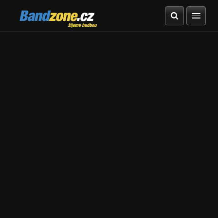
Bandzone.cz
žijeme hudbou