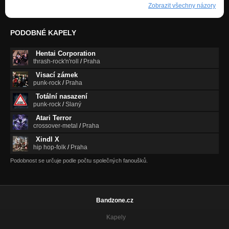
Zobrazit všechny názory
PODOBNÉ KAPELY
Hentai Corporation
thrash-rock'n'roll
/
Praha
Visací zámek
punk-rock
/
Praha
Totální nasazení
punk-rock
/
Slaný
Atari Terror
crossover-metal
/
Praha
Xindl X
hip hop-folk
/
Praha
Podobnost se určuje podle počtu společných fanoušků.
Bandzone.cz
Kapely