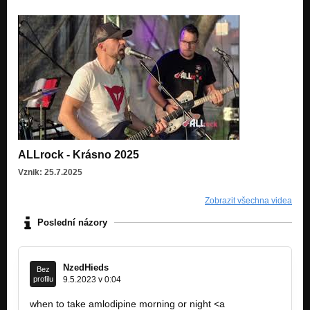
ALLrock - Krásno 2025
Vznik: 25.7.2025
Zobrazit všechna videa
Poslední názory
NzedHieds
Bez
profilu
9.5.2023 v 0:04
when to take amlodipine morning or night <a