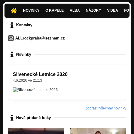
Má ráda
Nezařazeno
NOVINKY
O KAPELE
ALBA
NÁZORY
VIDEA
FOTK
Kolik času
Nezařazeno
Kontakty
Mizerný ráno
ALLrockpraha@seznam.cz
Nezařazeno
MADONY
Novinky
Nezařazeno
Neznámá známá
Nezařazeno
Slivenecké Letnice 2026
4.6.2026 ve 21:13
Zobrazit všechny novinky
Nově přidané fotky