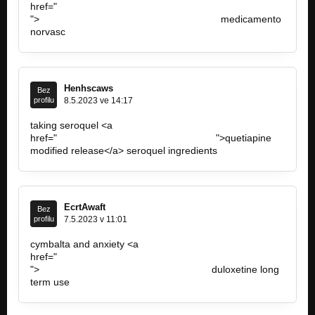
href="
https://norvascamlodipineshe.com/
">
https://norvascamlodipineshe.com/</a…
medicamento
norvasc
Henhscaws
Bez
profilu
8.5.2023 ve 14:17
taking seroquel <a
href="
https://seroquelquetiapinevuq.com/
">quetiapine
modified release</a> seroquel ingredients
EcrtAwaft
Bez
profilu
7.5.2023 v 11:01
cymbalta and anxiety <a
href="
https://cymbaltaduloxetineztn.com/
">
https://cymbaltaduloxetineztn.com/<…
duloxetine long
term use