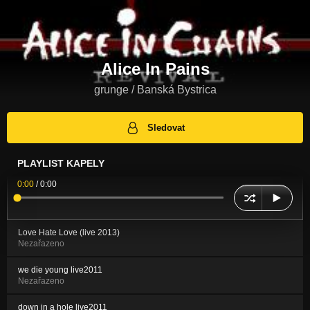
Alice In Pains
grunge / Banská Bystrica
Sledovat
PLAYLIST KAPELY
0:00
/
0:00
Love Hate Love (live 2013)
Nezařazeno
we die young live2011
Nezařazeno
down in a hole live2011