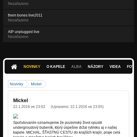
Nezařazeno
them bones live2011
Nezařazeno
AIP unplugged live
Nezařazeno
NOVINKY
O KAPELE
ALBA
NÁZORY
VIDEA
FOTK
Novinky
Mickel
Mickel
22.1.2016 ve 23:02
(Upraveno:
22.1.2016 ve 23:05
)
Spoľutovaním oznamujeme že pozemský život opustil
undergroudový bubeník, ktorý úspešne držal rytmiku aj v našej
kapele. MICHAL, ŠŤASTNÚ CESTU do krajších krajín, praje celá