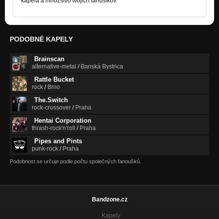
kapela a množstvo tvojich fanúšikov.
PODOBNÉ KAPELY
Brainscan
alternative-metal
/
Banská Bystrica
Rattle Bucket
rock
/
Brno
The.Switch
rock-crossover
/
Praha
Hentai Corporation
thrash-rock'n'roll
/
Praha
Pipes and Pints
punk-rock
/
Praha
Podobnost se určuje podle počtu společných fanoušků.
Bandzone.cz
Kapely