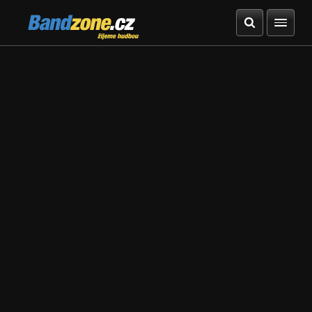
Bandzone.cz
žijeme hudbou