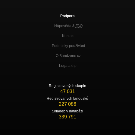
Podpora
Nápověda &
FAQ
Kontakt
Podmínky používání
O Bandzone.cz
Loga a dtp.
Registrovaných skupin
47 031
Registrovaných fanoušků
227 086
Skladeb v databázi
339 791