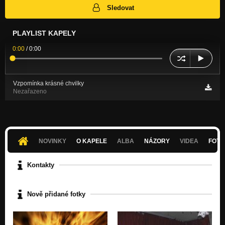
Sledovat
PLAYLIST KAPELY
0:00
/
0:00
Vzpomínka krásné chvilky
Nezařazeno
NOVINKY
O KAPELE
ALBA
NÁZORY
VIDEA
FOTK
Kontakty
Nově přidané fotky