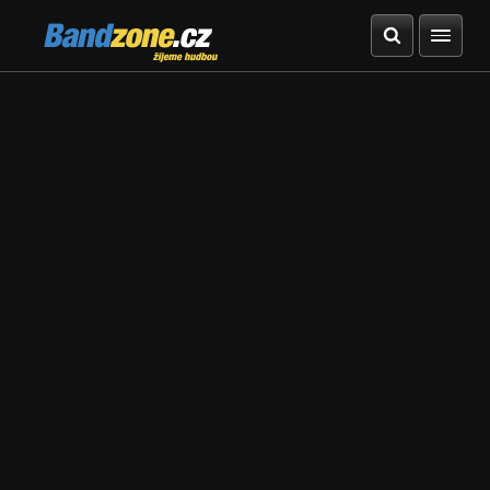
Bandzone.cz
žijeme hudbou