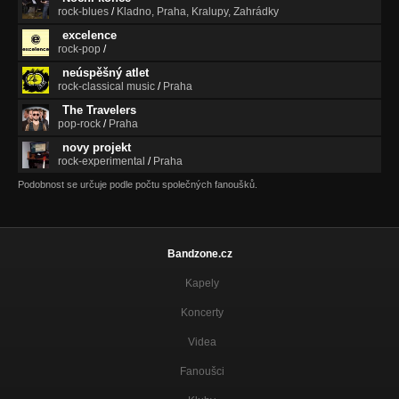
rock-blues
/
Kladno, Praha, Kralupy, Zahrádky
excelence
rock-pop
/
neúspěšný atlet
rock-classical music
/
Praha
The Travelers
pop-rock
/
Praha
novy projekt
rock-experimental
/
Praha
Podobnost se určuje podle počtu společných fanoušků.
Bandzone.cz
Kapely
Koncerty
Videa
Fanoušci