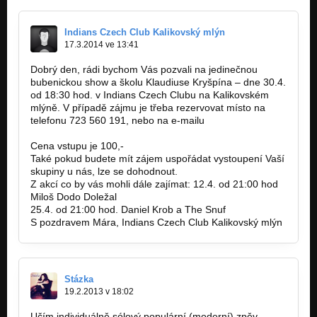
Indians Czech Club Kalikovský mlýn
17.3.2014 ve 13:41
Dobrý den, rádi bychom Vás pozvali na jedinečnou
bubenickou show a školu Klaudiuse Kryšpína – dne 30.4.
od 18:30 hod. v Indians Czech Clubu na Kalikovském
mlýně. V případě zájmu je třeba rezervovat místo na
telefonu 723 560 191, nebo na e-mailu
Info@free-
rider.cz
Cena vstupu je 100,-
Také pokud budete mít zájem uspořádat vystoupení Vaší
skupiny u nás, lze se dohodnout.
Z akcí co by vás mohli dále zajímat: 12.4. od 21:00 hod
Miloš Dodo Doležal
25.4. od 21:00 hod. Daniel Krob a The Snuf
S pozdravem Mára, Indians Czech Club Kalikovský mlýn
Stázka
19.2.2013 v 18:02
Učím individuálně sólový populární (moderní) zpěv.