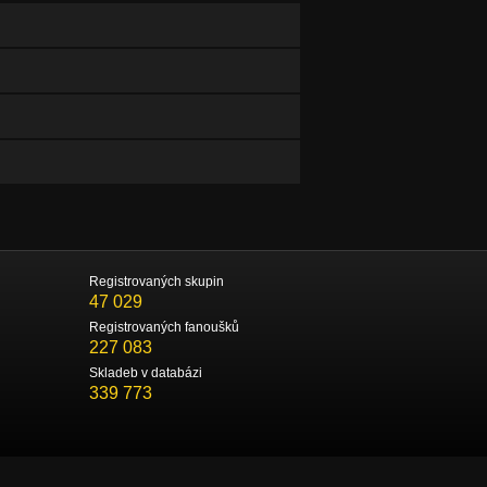
Registrovaných skupin
47 029
Registrovaných fanoušků
227 083
Skladeb v databázi
339 773