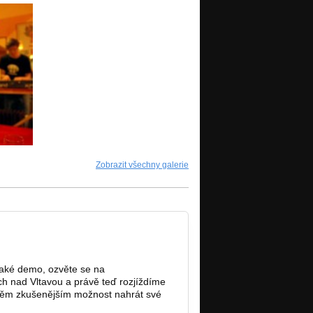
Zobrazit všechny galerie
ějaké demo, ozvěte se na
h nad Vltavou a právě teď rozjíždíme
 těm zkušenějším možnost nahrát své