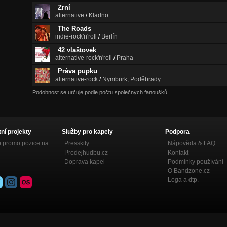
Zrní
alternative
/
Kladno
The Roads
indie-rock'n'roll
/
Berlín
42 vlaštovek
alternative-rock'n'roll
/
Praha
Práva pupku
alternative-rock
/
Nymburk, Poděbrady
Podobnost se určuje podle počtu společných fanoušků.
tní projekty
Služby pro kapely
Podpora
p promo pozice na
Presskity
Nápověda &
FAQ
Prodejhudbu.cz
Kontakt
Doprava kapel
Podmínky používání
O Bandzone.cz
Loga a dtp.