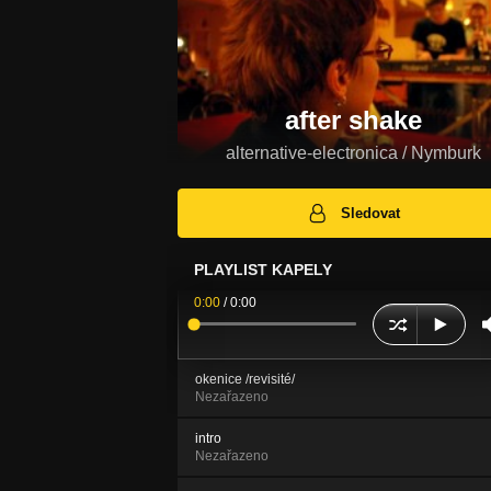
after shake
alternative-electronica / Nymburk
Sledovat
PLAYLIST KAPELY
0:00
/
0:00
okenice /revisité/
Nezařazeno
intro
Nezařazeno