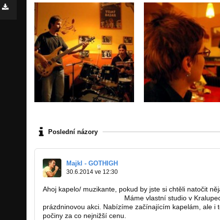
Poslední názory
Majkl - GOTHIGH
30.6.2014 ve 12:30
Ahoj kapelo/ muzikante, pokud by jste si chtěli natočit n
gothighband@gmail.com.
Máme vlastní studio v Kralupec
prázdninovou akci. Nabízíme začínajícím kapelám, ale i
počiny za co nejnižší cenu.