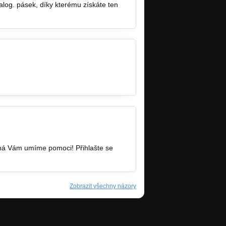
log. pásek, díky kterému získáte ten
ww.facebook.com/dwdfest
ožná Vám umíme pomoci! Přihlašte se
Zobrazit všechny názory