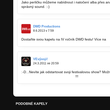
Jako perličku můžeme nabídnout i natočení alba přes ana
správný sound. :-)
DWD Productions
8.6.2013 v 7:59
Dostaňte svou kapelu na IV ročník DWD festu! Více na
w
VEvývoji!
24.3.2011 ve 20:59
:-D...Nevíte jak odstartovat svoji festivalovou show? M
http://www.dwd.cz/music-door/152
!!!
PODOBNÉ KAPELY