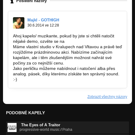
Poslední názory
Majkl - GOTHIGH
30.6.2014 ve 12:28
Ahoj kapelo/ muzikante, pokud by jste si chtěli natočit
nějaké demo, ozvěte se na
gothighband@gmail.com.
Máme vlastní studio v Kralupech nad Vltavou a právě teď
rozjíždíme prázdninovou akci. Nabízíme začínajícím
kapelám, ale i těm zkušenějším možnost nahrát své
počiny za co nejnižší cenu.
Jako perličku můžeme nabídnout i natočení alba přes
analog. pásek, díky kterému získáte ten správný sound.
:-)
Zobrazit všechny názory
PODOBNÉ KAPELY
The Eyes of A Traitor
progressive-world music
/
Praha