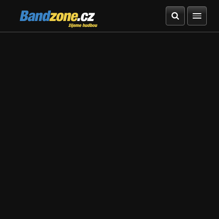
Bandzone.cz
žijeme hudbou