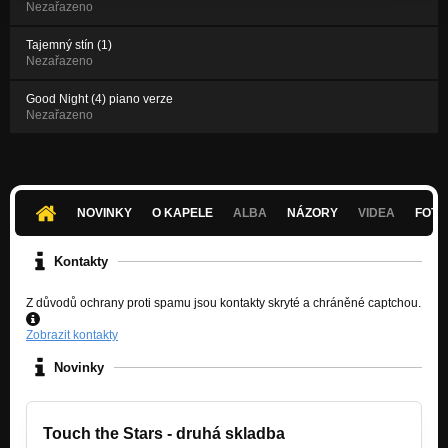
Nezařazeno
Tajemný stín (1)
Nezařazeno
Good Night (4) piano verze
Nezařazeno
NOVINKY
O KAPELE
ALBA
NÁZORY
VIDEA
FOTK
Kontakty
Z důvodů ochrany proti spamu jsou kontakty skryté a chráněné captchou.
Zobrazit kontakty
Novinky
Touch the Stars - druhá skladba