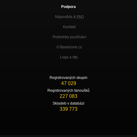
Podpora
Nápověda &
FAQ
Kontakt
Podmínky používání
O Bandzone.cz
Loga a dtp.
Registrovaných skupin
47 029
Registrovaných fanoušků
227 083
Skladeb v databázi
339 773