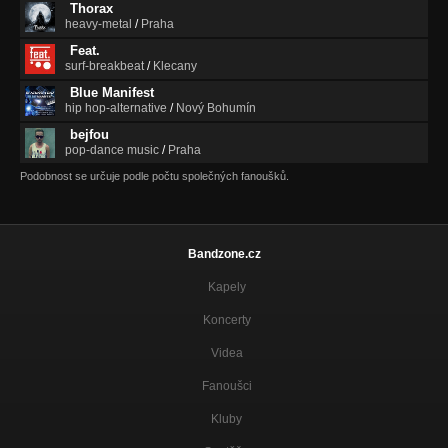
Thorax
heavy-metal
/
Praha
Feat.
surf-breakbeat
/
Klecany
Blue Manifest
hip hop-alternative
/
Nový Bohumín
bejfou
pop-dance music
/
Praha
Podobnost se určuje podle počtu společných fanoušků.
Bandzone.cz
Kapely
Koncerty
Videa
Fanoušci
Kluby