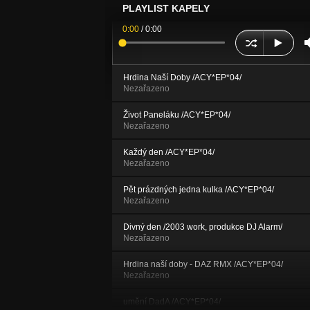
PLAYLIST KAPELY
0:00
/
0:00
Hrdina Naší Doby /ACY*EP*04/
Nezařazeno
Život Paneláku /ACY*EP*04/
Nezařazeno
Každý den /ACY*EP*04/
Nezařazeno
Pět prázdných jedna kulka /ACY*EP*04/
Nezařazeno
Divný den /2003 work, produkce DJ Alarm/
Nezařazeno
Hrdina naší doby - DAZ RMX /ACY*EP*04/
Nezařazeno
umění DadA /ACY*EP*04/