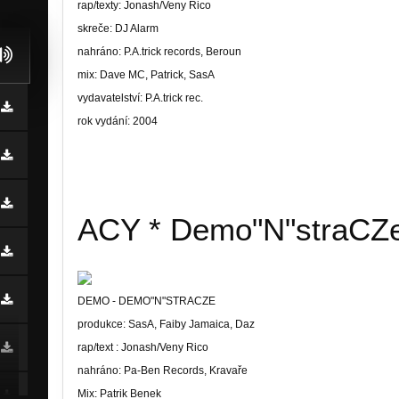
rap/texty: Jonash/Veny Rico
skreče: DJ Alarm
nahráno: P.A.trick records, Beroun
mix: Dave MC, Patrick, SasA
vydavatelství: P.A.trick rec.
rok vydání: 2004
ACY * Demo"N"straCZ
DEMO - DEMO"N"STRACZE
produkce: SasA, Faiby Jamaica, Daz
rap/text : Jonash/Veny Rico
nahráno: Pa-Ben Records, Kravaře
Mix: Patrik Benek