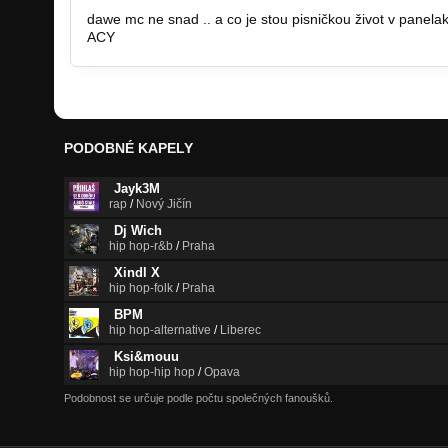
dawe mc ne snad .. a co je stou pisničkou život v panelak
ACY
PODOBNÉ KAPELY
Jayk3M
rap
/
Nový Jičín
Dj Wich
hip hop-r&b
/
Praha
Xindl X
hip hop-folk
/
Praha
BPM
hip hop-alternative
/
Liberec
Ksi&mouu
hip hop-hip hop
/
Opava
Podobnost se určuje podle počtu společných fanoušků.