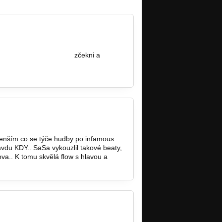
ww.bandzone.cz/enrico
zčekni a
menším co se týče hudby po infamous
u KDY.. SaSa vykouzlil takové beaty,
ova.. K tomu skvělá flow s hlavou a