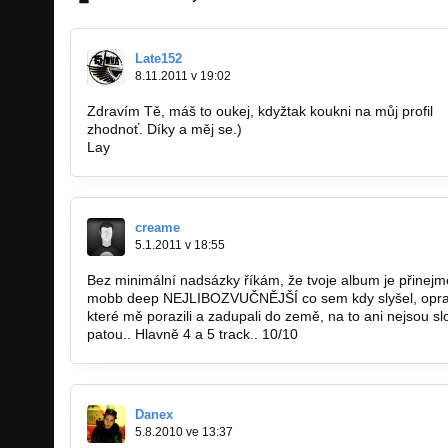
Late152
8.11.2011 v 19:02
Zdravím Tě, máš to oukej, kdyžtak koukni na můj profil
w
zhodnoť. Díky a měj se.)
Lay
creame
5.1.2011 v 18:55
Bez minimální nadsázky říkám, že tvoje album je přinej
mobb deep NEJLIBOZVUČNĚJŠÍ co sem kdy slyšel, opravd
které mě porazili a zadupali do země, na to ani nejsou sl
patou.. Hlavně 4 a 5 track.. 10/10
Danex
5.8.2010 ve 13:37