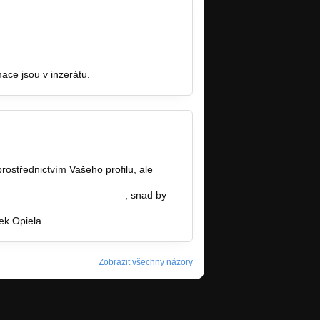
azar.cz/inzerat.php?ID=7…
ace jsou v inzerátu.
ostřednictvím Vašeho profilu, ale
a.cechova.sweb.cz/Web%2…
, snad by
ek Opiela
Zobrazit všechny názory