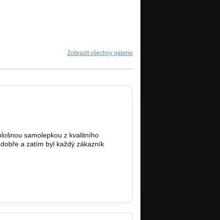
Zobrazit všechny galerie
plošnou samolepkou z kvalitního
dobře a zatím byl každý zákazník