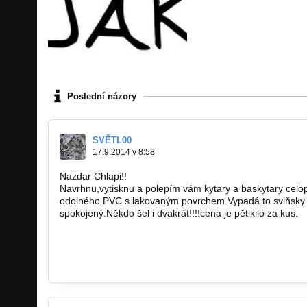
Poslední názory
SVĚTL00
17.9.2014 v 8:58
Nazdar Chlapi!!
Navrhnu,vytisknu a polepím vám kytary a baskytary celo
odolného PVC s lakovaným povrchem.Vypadá to sviňsky 
spokojený.Někdo šel i dvakrát!!!!cena je pětikilo za kus.
https://www.facebook.com…
design@kytarovesamolepky.eu