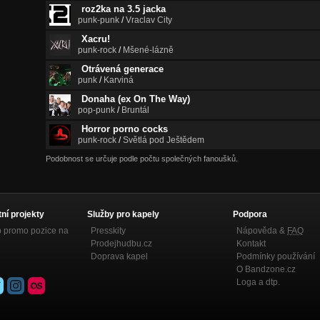
roz2ka na 3.5 jacka
punk-punk
/
Vraclav City
Xacru!
punk-rock
/
Mšené-lázně
Otrávená generace
punk
/
Karviná
Donaha (ex On The Way)
pop-punk
/
Bruntál
Horror porno cocks
punk-rock
/
Světlá pod Ještědem
Podobnost se určuje podle počtu společných fanoušků.
tní projekty
Služby pro kapely
Podpora
p promo pozice na
Presskity
Nápověda &
FAQ
Prodejhudbu.cz
Kontakt
Doprava kapel
Podmínky používání
O Bandzone.cz
Loga a dtp.