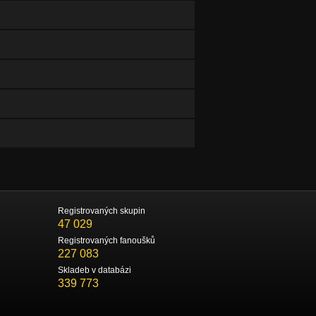
Registrovaných skupin
47 029
Registrovaných fanoušků
227 083
Skladeb v databázi
339 773