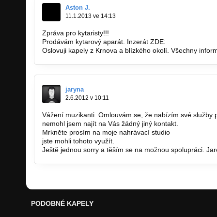
Aston J.
11.1.2013 ve 14:13
Zpráva pro kytaristy!!!
Prodávám kytarový aparát. Inzerát ZDE:
http://hudebnib
Oslovuji kapely z Krnova a blízkého okolí. Všechny inform
jaryna
2.6.2012 v 10:11
Vážení muzikanti. Omlouvám se, že nabízím své služby pr
nemohl jsem najít na Vás žádný jiný kontakt.
Mrkněte prosím na moje nahrávací studio
http://helusk
jste mohli tohoto využít.
Ještě jednou sorry a těším se na možnou spolupráci. Jar
PODOBNÉ KAPELY