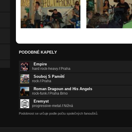
PODOBNÉ KAPELY
Empire
hard rock-heavy
/
Praha
Souboj S Pamětí
rock
/
Praha
Roman Dragoun and His Angels
rock-funk
/
Praha Brno
Eremyst
progressive-metal
/
Nižná
Podobnost se určuje podle počtu společných fanoušků.