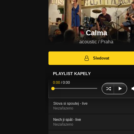
Calma
acoustic / Praha
Sledovat
PLAYLIST KAPELY
0:00
/
0:00
Slova si spoutej - live
Nezařazeno
Nech ji spát - live
Nezařazeno