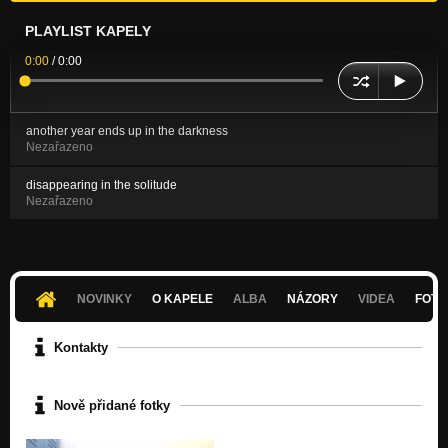
PLAYLIST KAPELY
0:00
/
0:00
another year ends up in the darkness
Nezařazeno
disappearing in the solitude
Nezařazeno
NOVINKY
O KAPELE
ALBA
NÁZORY
VIDEA
FOTK
Kontakty
Nově přidané fotky