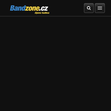
Bandzone.cz
žijeme hudbou