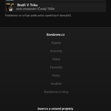
Bratři V Triku
rock-crossover
/
Český Těšín
Podobnost se určuje podle počtu společných fanoušků.
Bandzone.cz
Kapely
Koncerty
Videa
Fanoušci
Kluby
Soutěže
Bandzone.cz blog
Inzerce a ostatní projekty