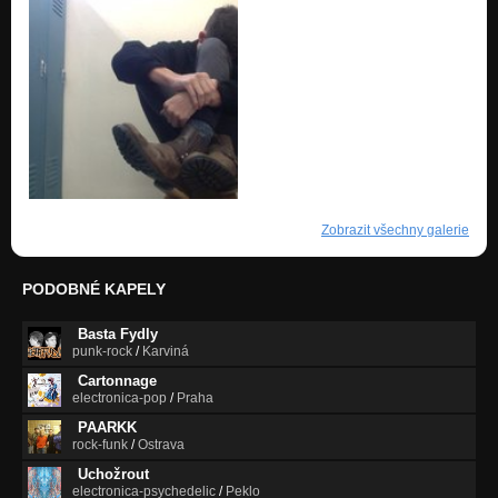
Zobrazit všechny galerie
PODOBNÉ KAPELY
Basta Fydly
punk-rock
/
Karviná
Cartonnage
electronica-pop
/
Praha
PAARKK
rock-funk
/
Ostrava
Uchožrout
electronica-psychedelic
/
Peklo