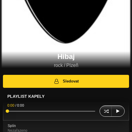
Hibaj
rock / Plzeň
Sledovat
PLAYLIST KAPELY
0:00
/
0:00
Splín
Nezařazeno