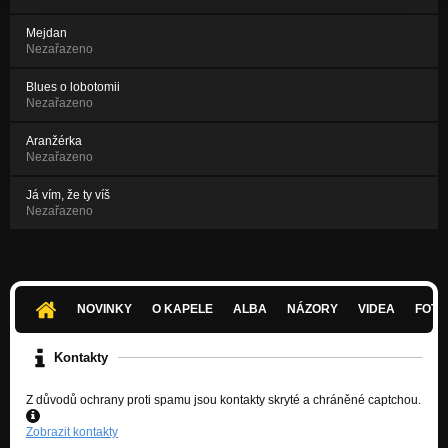
Mejdan
Nezařazeno
Blues o lobotomii
Nezařazeno
Aranžérka
Nezařazeno
Já vím, že ty víš
Nezařazeno
NOVINKY
O KAPELE
ALBA
NÁZORY
VIDEA
FOTK
Kontakty
Z důvodů ochrany proti spamu jsou kontakty skryté a chráněné captchou.
Zobrazit kontakty