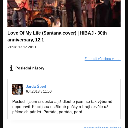
Love Of My Life (Santana cover) | HIBAJ - 30th
anniversary, 12.1
Vznik: 12.12.2013
Zobrazit všechna videa
Poslední názory
Jarda Šperl
6.4.2018 v 11:50
Poslechl jsem si desku a již dlouho jsem se tak výborně
nepobavil. Kluci jsou ostřílené pušky a hrají skvěle už
pěknejch pár let. Paráda, paráda, pará.....