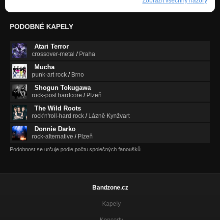
Zobrazit všechny názory
PODOBNÉ KAPELY
Atari Terror
crossover-metal
/
Praha
Mucha
punk-art rock
/
Brno
Shogun Tokugawa
rock-post hardcore
/
Plzeň
The Wild Roots
rock'n'roll-hard rock
/
Lázně Kynžvart
Donnie Darko
rock-alternative
/
Plzeň
Podobnost se určuje podle počtu společných fanoušků.
Bandzone.cz
Kapely