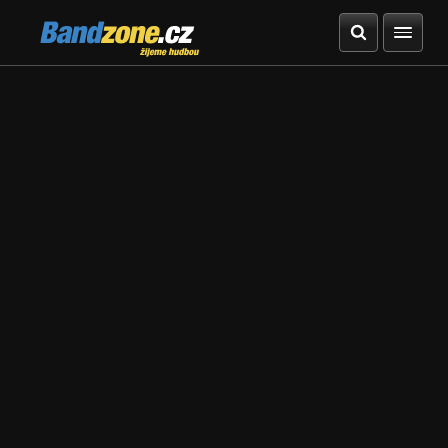
Bandzone.cz
žijeme hudbou