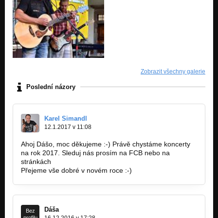
Zobrazit všechny galerie
Poslední názory
Karel Simandl
12.1.2017 v 11:08
Ahoj Dášo, moc děkujeme :-) Právě chystáme koncerty
na rok 2017. Sleduj nás prosím na FCB nebo na
stránkách
www.karsima.cz
Přejeme vše dobré v novém roce :-)
Dáša
Bez
profilu
16.12.2016 v 17:28