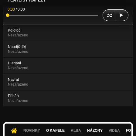
PLAYLIST KAPELY
0:00
/
0:00
Kolotoč
Nezařazeno
Neodjížděj
Nezařazeno
Hledání
Nezařazeno
Návrat
Nezařazeno
Příběh
Nezařazeno
NOVINKY
O KAPELE
ALBA
NÁZORY
VIDEA
FOTK