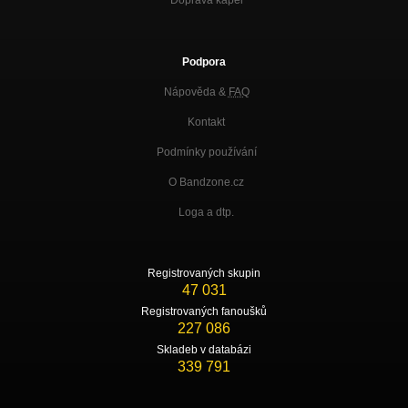
Podpora
Nápověda &
FAQ
Kontakt
Podmínky používání
O Bandzone.cz
Loga a dtp.
Registrovaných skupin
47 031
Registrovaných fanoušků
227 086
Skladeb v databázi
339 791