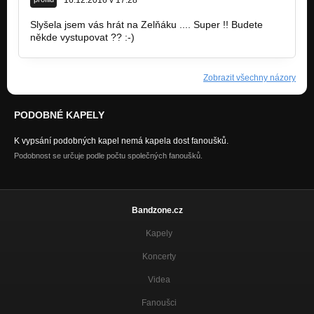
Slyšela jsem vás hrát na Zelňáku .... Super !! Budete
někde vystupovat ?? :-)
Zobrazit všechny názory
PODOBNÉ KAPELY
K vypsání podobných kapel nemá kapela dost fanoušků.
Podobnost se určuje podle počtu společných fanoušků.
Bandzone.cz
Kapely
Koncerty
Videa
Fanoušci