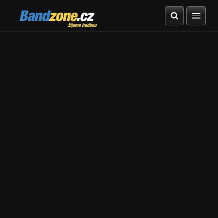
Bandzone.cz
žijeme hudbou