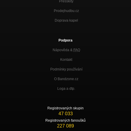
Presskity
Prodejhudbu.cz
Doprava kapel
Podpora
Nápověda &
FAQ
Kontakt
Podmínky používání
O Bandzone.cz
Loga a dtp.
Registrovaných skupin
47 033
Registrovaných fanoušků
227 089