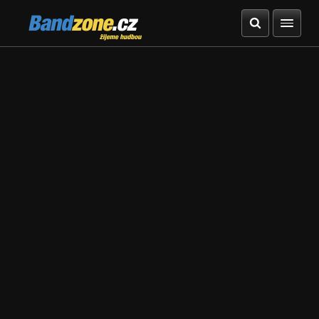
Bandzone.cz
žijeme hudbou