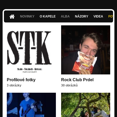
NOVINKY
O KAPELE
ALBA
NÁZORY
VIDEA
FOTK
Profilové fotky
Rock Club Prdel
3 obrázky
30 obrázků