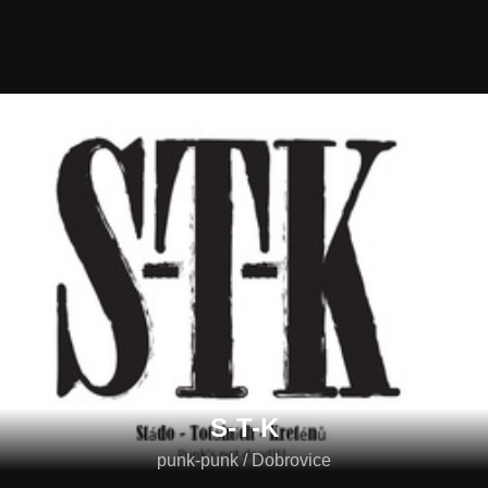
S-T-K
punk-punk / Dobrovice