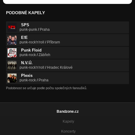
PODOBNÉ KAPELY
SPS
punk-punk
/
Praha
E!E
punk-rock'n'roll
/
Příbram
Punk Floid
punk-rock
/
Zábřeh
N.V.Ú.
punk-rock'n'roll
/
Hradec Králové
Plexis
punk-rock
/
Praha
Podobnost se určuje podle počtu společných fanoušků.
Bandzone.cz
Kapely
Koncerty