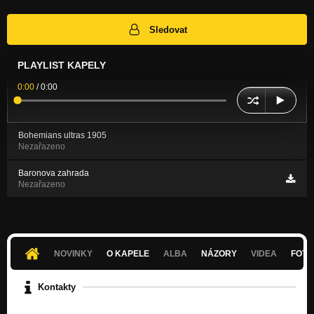
Sledovat
PLAYLIST KAPELY
0:00
/
0:00
Bohemians ultras 1905
Nezařazeno
Baronova zahrada
Nezařazeno
NOVINKY
O KAPELE
ALBA
NÁZORY
VIDEA
FOTK
Kontakty