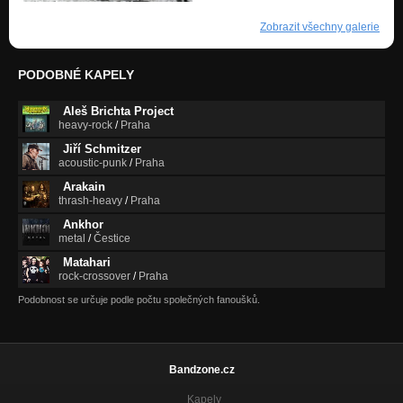
Zobrazit všechny galerie
PODOBNÉ KAPELY
Aleš Brichta Project
heavy-rock
/
Praha
Jiří Schmitzer
acoustic-punk
/
Praha
Arakain
thrash-heavy
/
Praha
Ankhor
metal
/
Čestice
Matahari
rock-crossover
/
Praha
Podobnost se určuje podle počtu společných fanoušků.
Bandzone.cz
Kapely