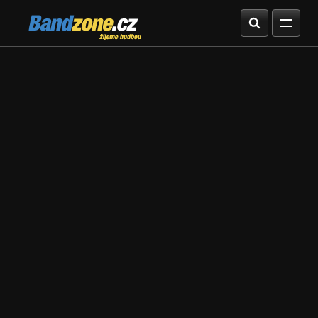
Bandzone.cz
žijeme hudbou