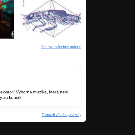
Zobrazit všechny galerie
řekvapil! Výborná muzika, která není
ky za koncík.
Zobrazit všechny názory