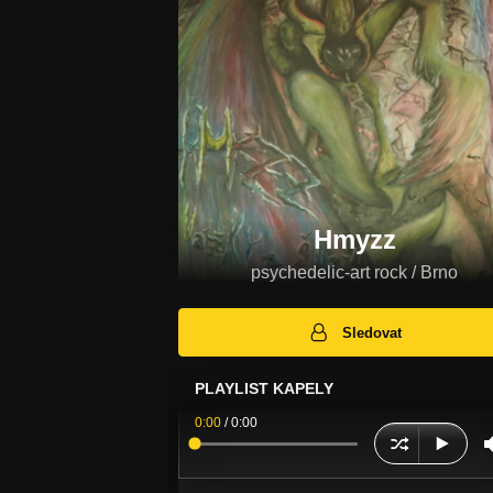
Hmyzz
psychedelic-art rock / Brno
Sledovat
PLAYLIST KAPELY
0:00
/
0:00