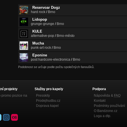
Reservoar Dogz
hard rock
/
Brno
Lidopop
grunge-grunge
/
Brno
KULE
alternative-pop
/
Brno-město
Mucha
punk-art rock
/
Brno
Eponine
post hardcore-electronica
/
Brno
Podobnost se určuje podle počtu společných fanoušků.
tní projekty
Služby pro kapely
Podpora
p promo pozice na
Presskity
Nápověda &
FAQ
Prodejhudbu.cz
Kontakt
Doprava kapel
Podmínky používání
O Bandzone.cz
Loga a dtp.