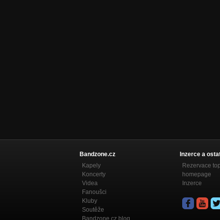
Bandzone.cz
Inzerce a osta
Kapely
Rezervace to
Koncerty
homepage
Videa
Inzerce
Fanoušci
Kluby
Soutěže
Bandzone.cz blog