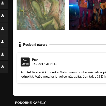
Poslední názory
Petr
Bez
profilu
15.3.2017 ve 14:41
Ahojte! Včerejší koncert v Metro music clubu mě velice p
jednolitá. Vaše muzika je velice nápaditá. Jen tak dál! Dí
PODOBNÉ KAPELY