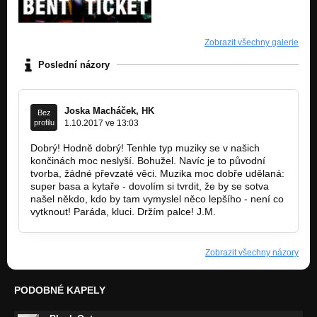
Zobrazit všechny galerie
Poslední názory
Joska Macháček, HK
Bez
profilu
1.10.2017 ve 13:03
Dobrý! Hodně dobrý! Tenhle typ muziky se v našich
končinách moc neslyší. Bohužel. Navíc je to původní
tvorba, žádné převzaté věci. Muzika moc dobře udělaná:
super basa a kytaře - dovolím si tvrdit, že by se sotva
našel někdo, kdo by tam vymyslel něco lepšího - není co
vytknout! Paráda, kluci. Držím palce! J.M.
Zobrazit všechny názory
PODOBNÉ KAPELY