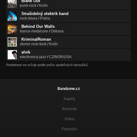
Blank Out
punk-rock
/
Kolín
Strašidelný elektrik band
rock-blues
/
Praha
Behind Our Walls
trance-metalcore
/
Ostrava
KriminalRoman
stoner rock-funk
/
Kolín
alvik
electronica-jazz
/
CZ/NOR/USA
Podobnost se určuje podle počtu společných fanoušků.
Bandzone.cz
Kapely
Koncerty
Videa
Fanoušci