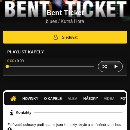
Bent Ticket
blues / Kutná Hora
Sledovat
PLAYLIST KAPELY
0:00
/
0:00
NOVINKY
O KAPELE
ALBA
NÁZORY
VIDEA
FOTK
Kontakty
Z důvodů ochrany proti spamu jsou kontakty skryté a chráněné captchou.