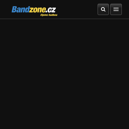
Bandzone.cz
žijeme hudbou