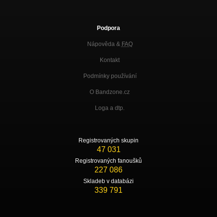
Podpora
Nápověda &
FAQ
Kontakt
Podmínky používání
O Bandzone.cz
Loga a dtp.
Registrovaných skupin
47 031
Registrovaných fanoušků
227 086
Skladeb v databázi
339 791