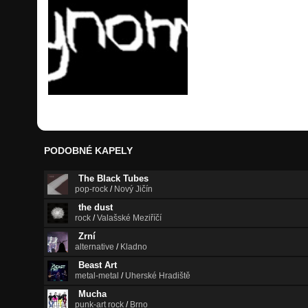
PODOBNÉ KAPELY
The Black Tubes
pop-rock
/
Nový Jičín
the dust
rock
/
Valašské Meziříčí
Zrní
alternative
/
Kladno
Beast Art
metal-metal
/
Uherské Hradiště
Mucha
punk-art rock
/
Brno