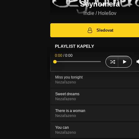
Seynomera
indie / Holešov
Sledovat
PLAYLIST KAPELY
0:00
/
0:00
Miss you tonight
Nezařazeno
Sweet dreams
Nezařazeno
There is a woman
Nezařazeno
You can
Nezařazeno