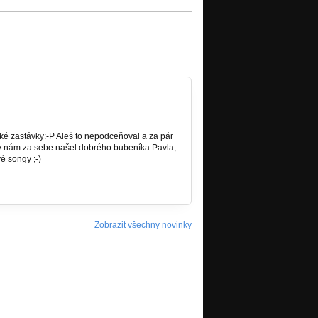
eké zastávky:-P Aleš to nepodceňoval a za pár
ly nám za sebe našel dobrého bubeníka Pavla,
é songy ;-)
Zobrazit všechny novinky