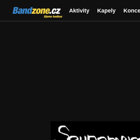
Bandzone.cz
Aktivity
Kapely
Konce
žijeme hudbou