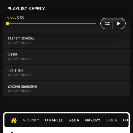
PLAYLIST KAPELY
0:00
/
0:00
záznam zkoušky
zpověď streetu
Cesta
zpověď streetu
Tvoje tělo
zpověď streetu
Zrození gangstera
zpověď streetu
NOVINKY
O KAPELE
ALBA
NÁZORY
VIDEA
FOTK