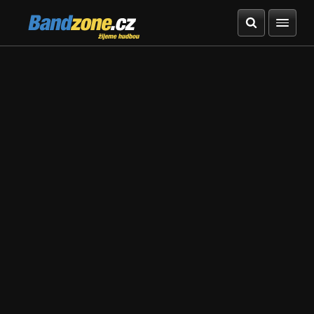
Bandzone.cz
žijeme hudbou