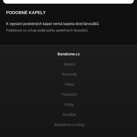
PODOBNÉ KAPELY
K vypsání podobných kapel nemá kapela dost fanoušků.
Podobnost se určuje podle počtu společných fanoušků.
Bandzone.cz
Kapely
Koncerty
Videa
Fanoušci
Kluby
Soutěže
Bandzone.cz blog