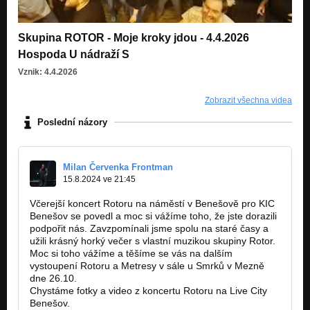
Jseš se mnou i když tě nevidím - Mezno 1986
Nezařazeno
Skupina ROTOR - Moje kroky jdou - 4.4.2026
Hospoda U nádraží S
Vznik: 4.4.2026
Zobrazit všechna videa
Poslední názory
Milan Červenka Frontman
15.8.2024 ve 21:45
Včerejší koncert Rotoru na náměstí v Benešově pro KIC
Benešov se povedl a moc si vážíme toho, že jste dorazili
podpořit nás. Zavzpomínali jsme spolu na staré časy a
užili krásný horký večer s vlastní muzikou skupiny Rotor.
Moc si toho vážíme a těšíme se vás na dalším
vystoupení Rotoru a Metresy v sále u Smrků v Mezně
dne 26.10.
Chystáme fotky a video z koncertu Rotoru na Live City
Benešov.