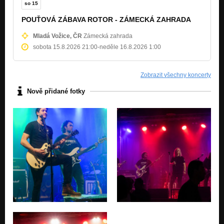
so 15
Bláznění vjelo do párů 1984
Nezařazeno
POUŤOVÁ ZÁBAVA ROTOR - ZÁMECKÁ ZAHRADA
Ó Gill 1984
Mladá Vožice, ČR
Zámecká zahrada
Nezařazeno
sobota 15.8.2026 21:00
-
neděle 16.8.2026 1:00
Stůj grázle
Jsme jenom lidi
Zobrazit všechny koncerty
Kolotoč
Nově přidané fotky
Nezařazeno
Propijem svou krev
Rotor Z
Tak se měj
Rotor Z
Kocovina
Jsme jenom lidi
Hraj dál
Rotor Z
Všechny vlaky co jely