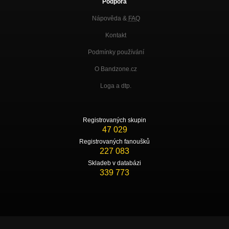
Podpora
Nápověda &
FAQ
Kontakt
Podmínky používání
O Bandzone.cz
Loga a dtp.
Registrovaných skupin
47 029
Registrovaných fanoušků
227 083
Skladeb v databázi
339 773