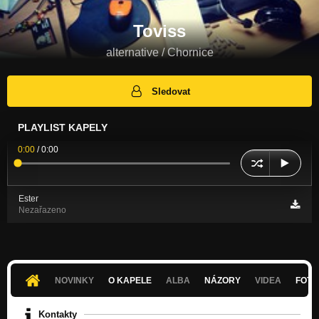
Toviss
alternative / Chornice
Sledovat
PLAYLIST KAPELY
0:00
/
0:00
Ester
Nezařazeno
NOVINKY
O KAPELE
ALBA
NÁZORY
VIDEA
FOTK
Kontakty