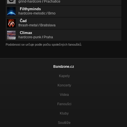
grind-hardcore
/
Prachatice
Filthyminds
hardcore-melodic
/
Brno
Čad
thrash-metal
/
Bratislava
Climax
hardcore-punk
/
Praha
Podobnost se určuje podle počtu společných fanoušků.
Bandzone.cz
Kapely
Koncerty
Videa
Fanoušci
Kluby
Soutěže