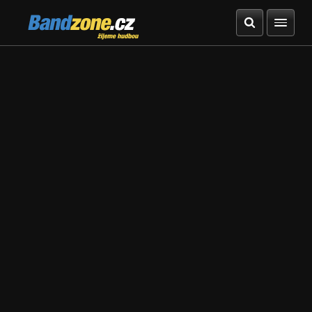
Bandzone.cz
žijeme hudbou