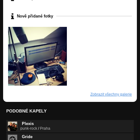
Nově přidané fotky
Zobrazit všechny galerie
PODOBNÉ KAPELY
Plexis
punk-rock
/
Praha
Gride