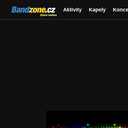
Bandzone.cz
Aktivity
Kapely
Konce
žijeme hudbou