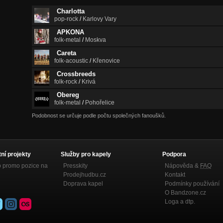
Charlotta
pop-rock
/
Karlovy Vary
APKONA
folk-metal
/
Moskva
Careta
folk-acoustic
/
Křenovice
Crossbreeds
folk-rock
/
Krivá
Obereg
folk-metal
/
Pohořelice
Podobnost se určuje podle počtu společných fanoušků.
tní projekty
Služby pro kapely
Podpora
p promo pozice na
Presskity
Nápověda &
FAQ
Prodejhudbu.cz
Kontakt
Doprava kapel
Podmínky používání
O Bandzone.cz
Loga a dtp.