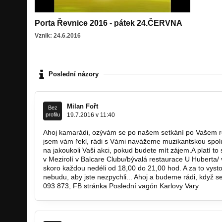
Porta Řevnice 2016 - pátek 24.ČERVNA
Vznik: 24.6.2016
Poslední názory
Milan Fořt
Bez
profilu
19.7.2016 v 11:40
Ahoj kamarádi, ozývám se po našem setkání po Vašem rec
jsem vám řekl, rádi s Vámi navážeme muzikantskou spolup
na jakoukoli Vaši akci, pokud budete mít zájem.A platí
v Mezirolí v Balcare Clubu/bývalá restaurace U Huberta
skoro každou nedéli od 18,00 do 21,00 hod. A za to vysto
nebudu, aby jste nezpychli... Ahoj a budeme rádi, když 
093 873, FB stránka Poslední vagón Karlovy Vary