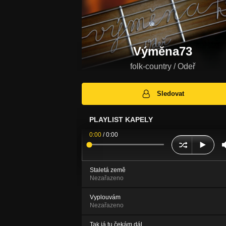
Výměna73
folk-country / Odeř
Sledovat
PLAYLIST KAPELY
0:00
/
0:00
Staletá země
Nezařazeno
Vyplouvám
Nezařazeno
Tak já tu čekám dál