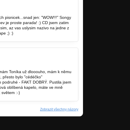
ich pisnicek...snad jen: "WOW!!!" Songy
pev je proste parada! :) CD jsem zatim
esim, az vas uslysim nazivo na jedne z
pe ;) :)
 Znám Toníka už dlooouho, mám k němu
l, přesto bylo "cédéčko"
 ho podruhé - FAKT DOBRÝ. Pustila jsem
vá oblíbená kapelo, máte ve mně
 světem :-)
Zobrazit všechny názory