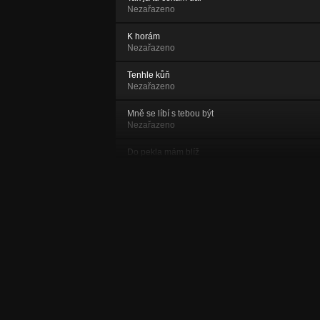
Nezařazeno
K horám
Nezařazeno
Tenhle kůň
Nezařazeno
Mně se líbí s tebou být
Nezařazeno
Do pekla mám blíž
Nezařazeno
Vše je, jak má být
Nezařazeno
Písek
Nezařazeno
Otázky
Nezařazeno