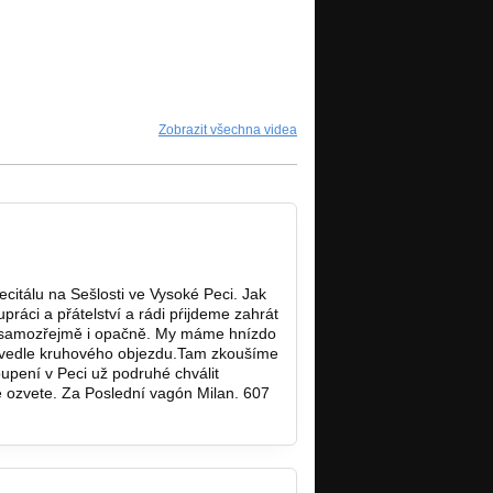
Zobrazit všechna videa
itálu na Sešlosti ve Vysoké Peci. Jak
ráci a přátelství a rádi pŕijdeme zahrát
 to samozřejmě i opačně. My máme hnízdo
/ vedle kruhového objezdu.Tam zkoušíme
upení v Peci už podruhé chválit
se ozvete. Za Poslední vagón Milan. 607