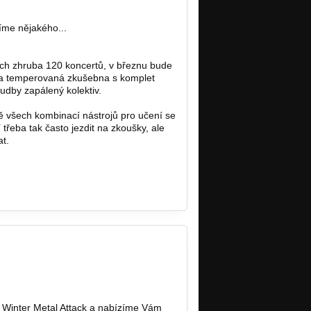
íme nějakého...
ých zhruba 120 koncertů, v březnu bude
 a temperovaná zkušebna s komplet
dby zapálený kolektiv.
 všech kombinací nástrojů pro učení se
eba tak často jezdit na zkoušky, ale
t.
 Winter Metal Attack a nabízíme Vám