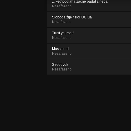
... keď podlaha začne padat z neba
Nezařazeno
Sloboda žije / sloFUCKia
Nezařazeno
Trust yourself
Nezařazeno
Massmord
Nezařazeno
Stredovek
Nezařazeno