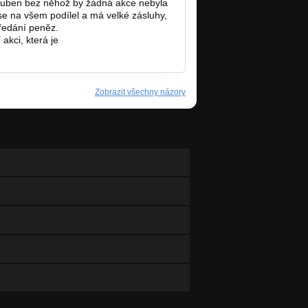
u Buben bez něhož by žádná akce nebyla
 se na všem podílel a má velké zásluhy,
ředání peněz.
akci, která je
Zobrazit všechny názory