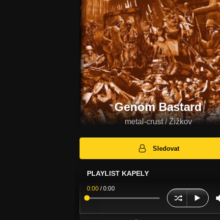
Genom Bastard
metal-crust / Žižkov
Sledovat
PLAYLIST KAPELY
0:00
/
0:00