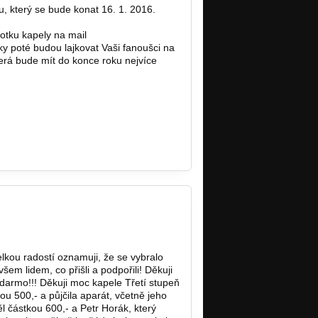
ku, který se bude konat 16. 1. 2016.
otku kapely na mail
tky poté budou lajkovat Vaši fanoušci na
terá bude mít do konce roku nejvíce
lkou radostí oznamuji, že se vybralo
šem lidem, co přišli a podpořili! Děkuji
darmo!!! Děkuji moc kapele Třetí stupeň
ou 500,- a půjčila aparát, včetně jeho
ěl částkou 600,- a Petr Horák, který