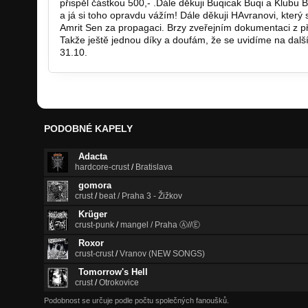
přispěl částkou 500,- .Dále děkuji Buqicak Buqi a Klub
a já si toho opravdu vážím! Dále děkuji HAvranovi, který
Amrit Sen za propagaci. Brzy zveřejním dokumentaci z p
Takže ještě jednou díky a doufám, že se uvidíme na další 
31.10.
https://www.facebook.com/events/8339199…
PODOBNÉ KAPELY
Adacta
hardcore-crust
/
Bratislava
gomora
crust
/
beat / Praha 3 - Žižkov
Krüger
crust-punk
/
mangel / Praha Ⓐ//Ⓔ
Roxor
crust-crust
/
Vranov (NEW SONGS)
Tomorrow's Hell
crust
/
Otrokovice
Podobnost se určuje podle počtu společných fanoušků.