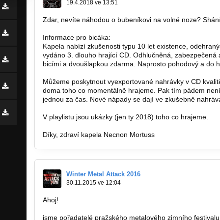
19.4.2018 ve 13:51
Zdar, nevíte náhodou o bubeníkovi na volné noze? Shán
Informace pro bicáka:
Kapela nabízí zkušenosti typu 10 let existence, odehran
vydáno 3. dlouho hrající CD. Odhlučněná, zabezpečená
bicími a dvoušlapkou zdarma. Naprosto pohodový a do hu
Můžeme poskytnout vyexportované nahrávky v CD kvalitě
doma toho co momentálně hrajeme. Pak tím pádem není tř
jednou za čas. Nové nápady se dají ve zkušebně nahráva
V playlistu jsou ukázky (jen ty 2018) toho co hrajeme.
Díky, zdraví kapela Necnon Mortuss
Winter Metal Attack 2016
30.11.2015 ve 12:04
Ahoj!
jsme pořadatelé pražského metalového zimního festivalu