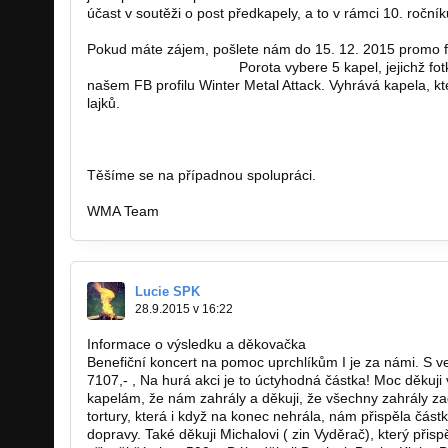
účast v soutěži o post předkapely, a to v rámci 10. roční
Pokud máte zájem, pošlete nám do 15. 12. 2015 promo f
wma2016@seznam.cz.
Porota vybere 5 kapel, jejichž fo
našem FB profilu Winter Metal Attack. Vyhrává kapela, k
lajků.
https://www.facebook.com/events/1686821…
Těšíme se na případnou spolupráci.
WMA Team
Lucie SPK
28.9.2015 v 16:22
Informace o výsledku a děkovačka
Benefiční koncert na pomoc uprchlíkům I je za námi. S ve
7107,- , Na hurá akci je to úctyhodná částka! Moc děkuji v
kapelám, že nám zahrály a děkuji, že všechny zahrály za
tortury, která i když na konec nehrála, nám přispěla částk
dopravy. Také děkuji Michalovi ( zin Vyděrač), který přisp