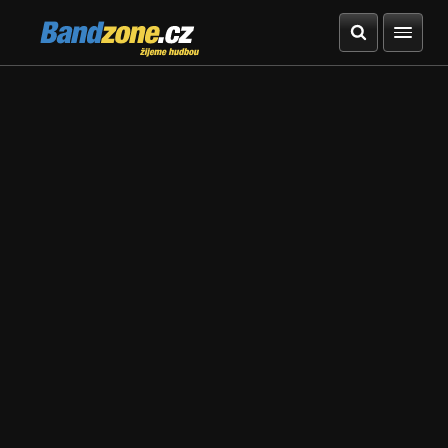
Bandzone.cz
žijeme hudbou