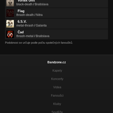
Vortex Unit
black-death
/
Bratislava
Flag
thrash-death
/
Nitra
6.S.V.
metal-thrash
/
Galanta
Čad
thrash-metal
/
Bratislava
Podobnost se určuje podle počtu společných fanoušků.
Bandzone.cz
Kapely
Koncerty
Videa
Fanoušci
Kluby
Soutěže