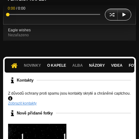
0:00
/
0:00
Eagle wishes
Nezařazeno
NOVINKY
O KAPELE
ALBA
NÁZORY
VIDEA
FOTK
Kontakty
Z důvodů ochrany proti spamu jsou kontakty skryté a chráněné captchou.
Zobrazit kontakty
Nově přidané fotky