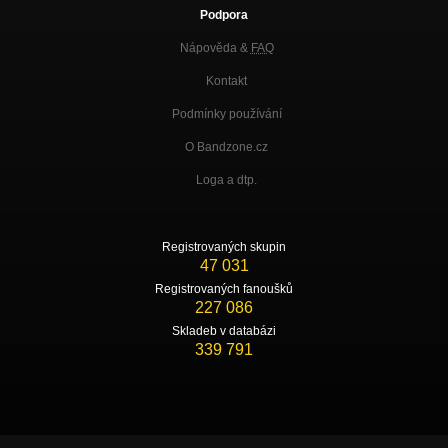
Podpora
Nápověda &
FAQ
Kontakt
Podmínky používání
O Bandzone.cz
Loga a dtp.
Registrovaných skupin
47 031
Registrovaných fanoušků
227 086
Skladeb v databázi
339 791