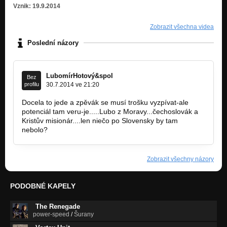
Vznik: 19.9.2014
Zobrazit všechna videa
Poslední názory
LubomírHotový&spol
Bez
profilu
30.7.2014 ve 21:20
Docela to jede a zpěvák se musí trošku vyzpívat-ale
potenciál tam veru-je.....Lubo z Moravy...čechoslovák a
Kristův misionár....len niečo po Slovensky by tam
nebolo?
Zobrazit všechny názory
PODOBNÉ KAPELY
The Renegade
power-speed
/
Šurany