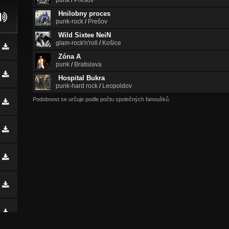
punk
/
Prešov
Hnilobny proces
punk-rock
/
Prešov
Wild Sixtee NeiN
glam-rock'n'roll
/
Košice
Zóna A
punk
/
Bratislava
Hospital Bukra
punk-hard rock
/
Leopoldov
Podobnost se určuje podle počtu společných fanoušků.