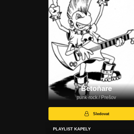
Betoňare
punk-rock / Prešov
Sledovat
PLAYLIST KAPELY