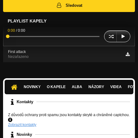
Sledovat
PLAYLIST KAPELY
0:00
/
0:00
First attack
Nezařazeno
NOVINKY
O KAPELE
ALBA
NÁZORY
VIDEA
FOTK
Kontakty
Z důvodů ochrany proti spamu jsou kontakty skryté a chráněné captchou.
Zobrazit kontakty
Novinky