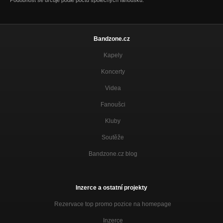
Podobnost se určuje podle počtu společných fanoušků.
Bandzone.cz
Kapely
Koncerty
Videa
Fanoušci
Kluby
Soutěže
Bandzone.cz blog
Inzerce a ostatní projekty
Rezervace top promo pozice na homepage
Inzerce