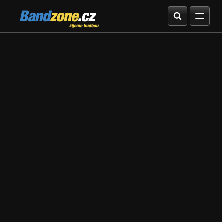
Bandzone.cz
žijeme hudbou