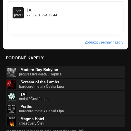
j.v.
Bez
profilu
27.5.2015 ve 12:44
https://www.youtube.com/watch?v=_zg0eW…
Zobrazit všechny názory
PODOBNÉ KAPELY
Modern Day Babylon
progressive-metal
/
Teplice
Scream of the Lambs
hardcore-metal
/
Česká Lípa
TAT
metal
/
Česká Lípa
Pertho
hardcore-metal
/
Česká Lípa
Magma Hotel
crossover
/
Štětí