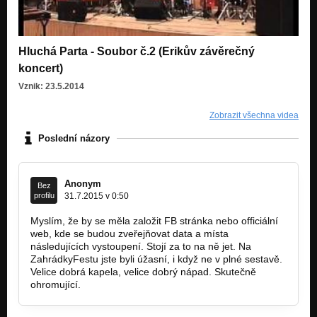
Hluchá Parta - Soubor č.2 (Erikův závěrečný
koncert)
Vznik: 23.5.2014
Zobrazit všechna videa
Poslední názory
Anonym
Bez
profilu
31.7.2015 v 0:50
Myslím, že by se měla založit FB stránka nebo officiální
web, kde se budou zveřejňovat data a místa
následujících vystoupení. Stojí za to na ně jet. Na
ZahrádkyFestu jste byli úžasní, i když ne v plné sestavě.
Velice dobrá kapela, velice dobrý nápad. Skutečně
ohromující.