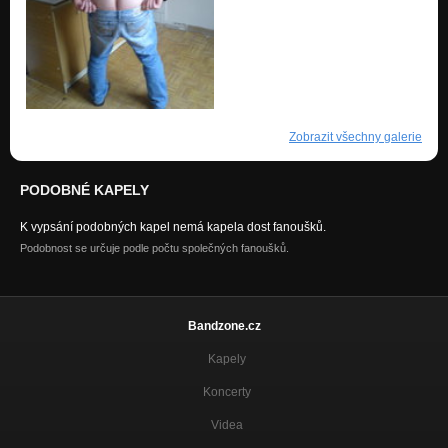
Zobrazit všechny galerie
PODOBNÉ KAPELY
K vypsání podobných kapel nemá kapela dost fanoušků.
Podobnost se určuje podle počtu společných fanoušků.
Bandzone.cz
Kapely
Koncerty
Videa