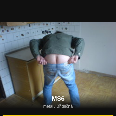
MS6
metal / Břidličná