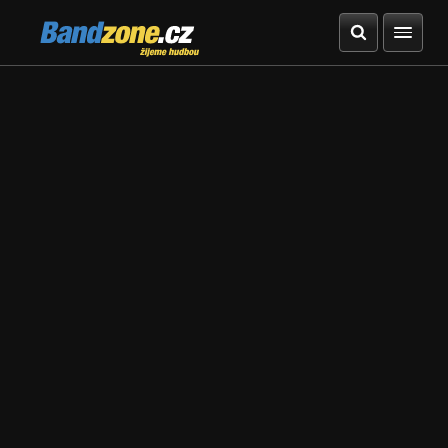
Bandzone.cz
žijeme hudbou