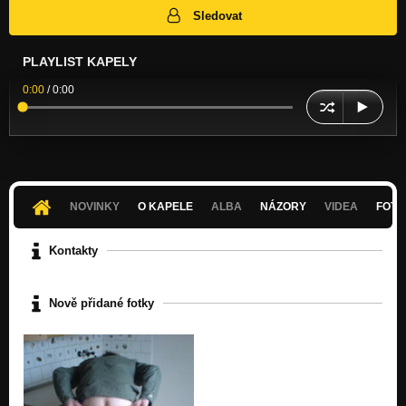
Sledovat
PLAYLIST KAPELY
0:00
/
0:00
NOVINKY
O KAPELE
ALBA
NÁZORY
VIDEA
FOTK
Kontakty
Nově přidané fotky