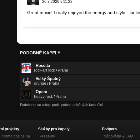
20.7.2026 v 11:22
Great music! I really enjoyed the energy and style—looki
https://www.edesign.com.co
PODOBNÉ KAPELY
Rosetta
rock-art rock
/
Praha
Velký Špatný
grunge
/
Praha
Opera
heavy-rock
/
Praha
Podobnost se určuje podle počtu společných fanoušků.
tní projekty
Služby pro kapely
Podpora
p promo pozice na
Presskity
Nápověda &
FAQ