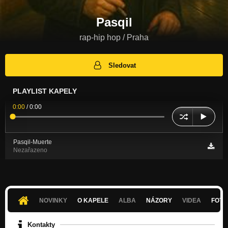
Pasqil
rap-hip hop / Praha
Sledovat
PLAYLIST KAPELY
0:00
/
0:00
Pasqil-Muerte
Nezařazeno
NOVINKY
O KAPELE
ALBA
NÁZORY
VIDEA
FOTK
Kontakty