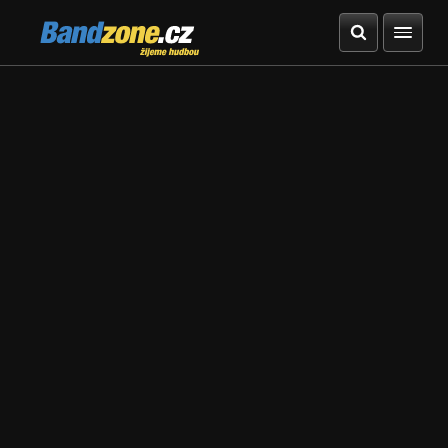
Bandzone.cz
žijeme hudbou