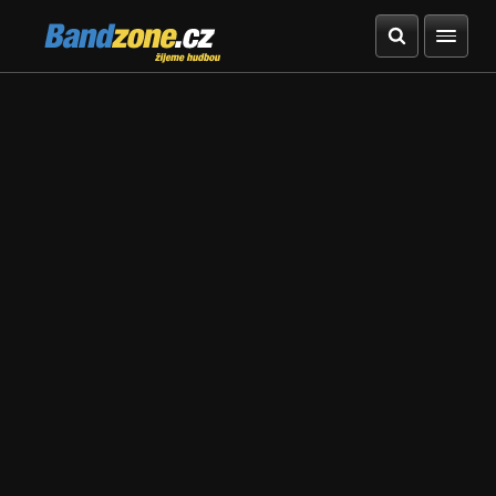
Bandzone.cz
žijeme hudbou