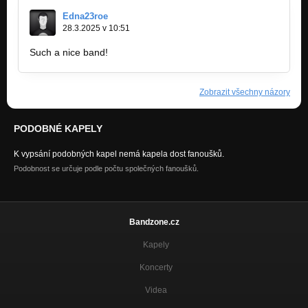
Edna23roe
28.3.2025 v 10:51
Such a nice band!
https://www-ezpassmd.com
Zobrazit všechny názory
PODOBNÉ KAPELY
K vypsání podobných kapel nemá kapela dost fanoušků.
Podobnost se určuje podle počtu společných fanoušků.
Bandzone.cz
Kapely
Koncerty
Videa