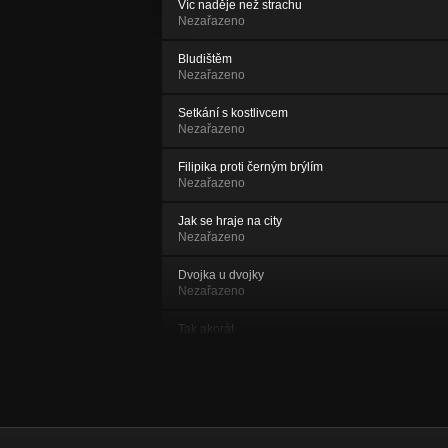
Víc naděje než strachu
Nezařazeno
Bludištěm
Nezařazeno
Setkání s kostlivcem
Nezařazeno
Filipika proti černým brýlím
Nezařazeno
Jak se hraje na city
Nezařazeno
Dvojka u dvojky
Nezařazeno
Tak akorát
Nezařazeno
Pozpátku
Nezařazeno
Potkal přítel přítele