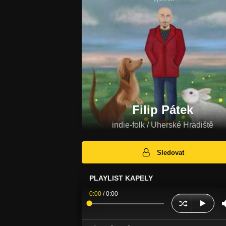
Filip Pátek
indie-folk / Uherské Hradiště
Sledovat
PLAYLIST KAPELY
0:00
/
0:00