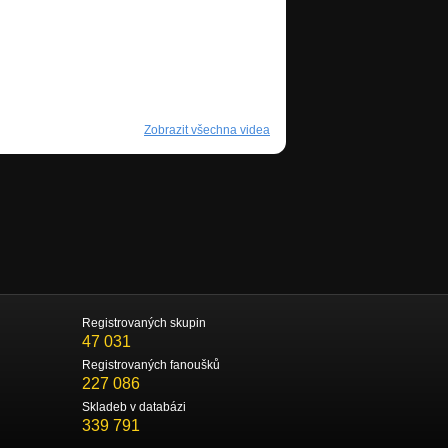
Zobrazit všechna videa
Registrovaných skupin
47 031
Registrovaných fanoušků
227 086
Skladeb v databázi
339 791