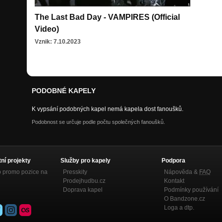
The Last Bad Day - VAMPIRES (Official
Video)
Vznik: 7.10.2023
PODOBNÉ KAPELY
K vypsání podobných kapel nemá kapela dost fanoušků.
Podobnost se určuje podle počtu společných fanoušků.
tní projekty
Služby pro kapely
Podpora
p promo pozice na
Presskity
Nápověda &
FAQ
Prodejhudbu.cz
Kontakt
Doprava kapel
Podmínky používání
O Bandzone.cz
Loga a dtp.