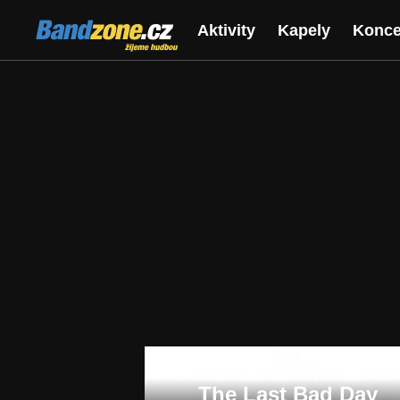
Bandzone.cz
Aktivity
Kapely
Konce
žijeme hudbou
The Last Bad Day