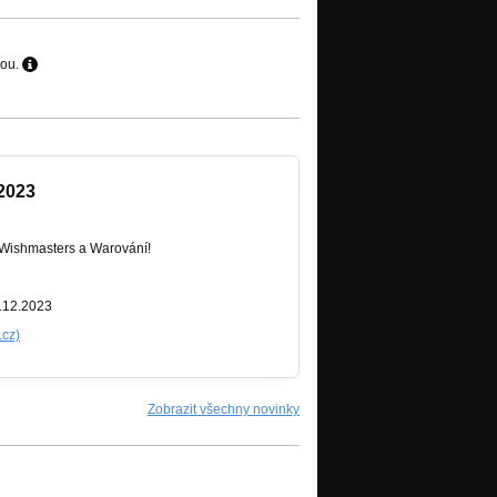
hou.
2023
i Wishmasters a Warování!
.12.2023
cz)
Zobrazit všechny novinky