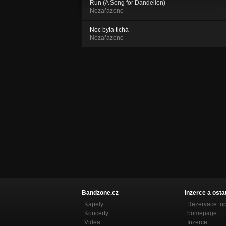
Run (A Song for Dandelion)
Nezařazeno
Noc byla tichá
Nezařazeno
Bandzone.cz
Inzerce a osta
Kapely
Rezervace to
Koncerty
homepage
Videa
Inzerce