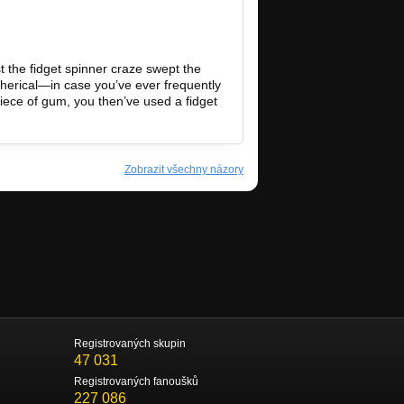
t the fidget spinner craze swept the
pherical—in case you’ve ever frequently
piece of gum, you then’ve used a fidget
Zobrazit všechny názory
Registrovaných skupin
47 031
Registrovaných fanoušků
227 086