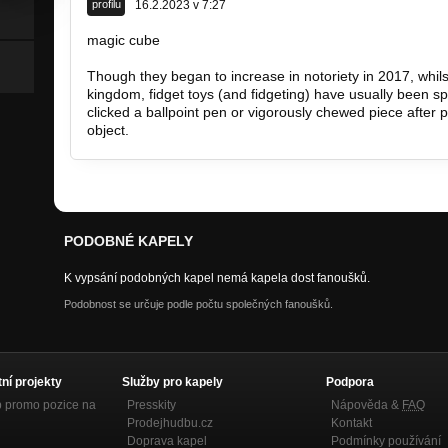
profilu
16.2.2023 v 7:27
magic cube
https://fidgetandco.com.au/products…
Though they began to increase in notoriety in 2017, whils
kingdom, fidget toys (and fidgeting) have usually been s
clicked a ballpoint pen or vigorously chewed piece after 
object.
PODOBNÉ KAPELY
K vypsání podobných kapel nemá kapela dost fanoušků.
Podobnost se určuje podle počtu společných fanoušků.
tní projekty
Služby pro kapely
Podpora
p promo pozice na
Presskity
Nápověda &
FAQ
Prodejhudbu.cz
Kontakt
Doprava kapel
Podmínky používání