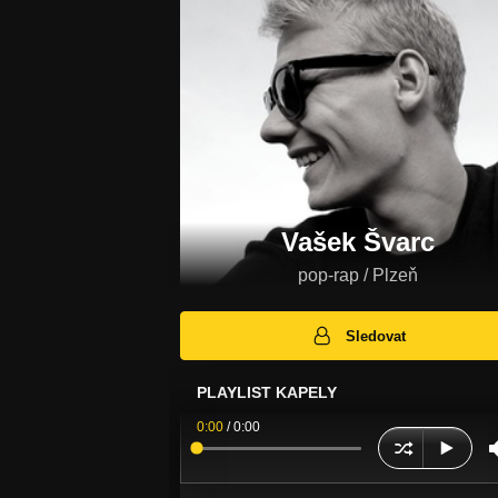
Vašek Švarc
pop-rap / Plzeň
Sledovat
PLAYLIST KAPELY
0:00
/
0:00