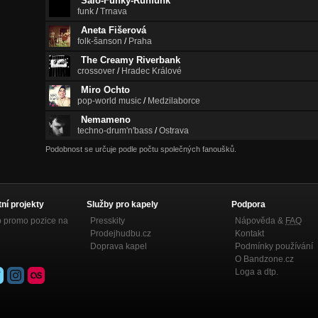
Salo-Funky-Runfunk
funk
/
Trnava
Aneta Fišerová
folk-šanson
/
Praha
The Creamy Riverbank
crossover
/
Hradec Králové
Miro Ochto
pop-world music
/
Medzilaborce
Nemameno
techno-drum'n'bass
/
Ostrava
Podobnost se určuje podle počtu společných fanoušků.
tní projekty
Služby pro kapely
Podpora
p promo pozice na
Presskity
Nápověda &
FAQ
Prodejhudbu.cz
Kontakt
Doprava kapel
Podmínky používání
O Bandzone.cz
Loga a dtp.