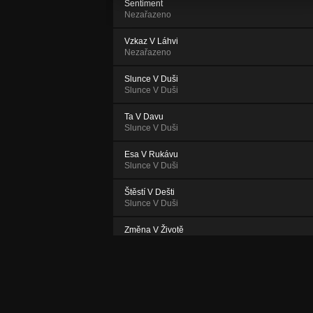
Sentiment
Nezařazeno
Vzkaz V Láhvi
Nezařazeno
Slunce V Duši
Slunce V Duši
Ta V Davu
Slunce V Duši
Esa V Rukávu
Slunce V Duši
Štěstí V Dešti
Slunce V Duši
Změna V Životě
Slunce V Duši
¡Adios Amigos! (Bonus Track)
Slunce V Duši