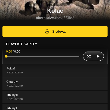
Kolac
alternative-rock / Sliač
Sledovat
PLAYLIST KAPELY
0:00
/
0:00
Pokiaľ
Nezařazeno
Cigarety
Nezařazeno
Trhliny II
Nezařazeno
Trhliny I