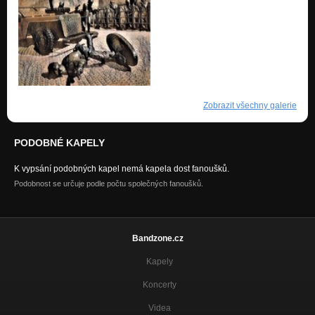
Zobrazit všechny galerie
PODOBNÉ KAPELY
K vypsání podobných kapel nemá kapela dost fanoušků.
Podobnost se určuje podle počtu společných fanoušků.
Bandzone.cz
Kapely
Koncerty
Videa