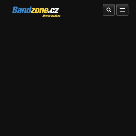
Bandzone.cz
žijeme hudbou