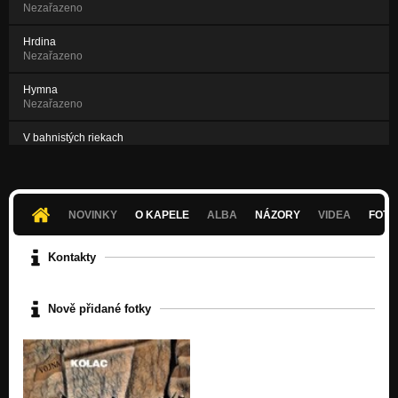
Nezařazeno
Hrdina
Nezařazeno
Hymna
Nezařazeno
V bahnistých riekach
Nezařazeno
Udržať nažive
Nezařazeno
NOVINKY
O KAPELE
ALBA
NÁZORY
VIDEA
FOTK
Kontakty
Nově přidané fotky